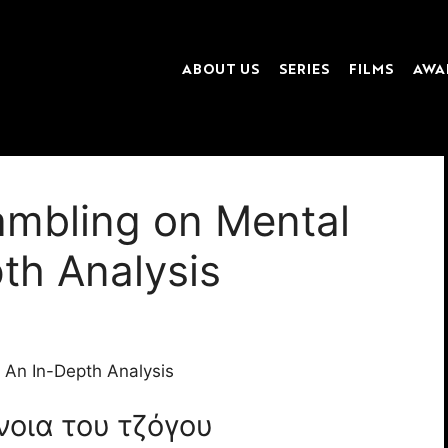
ABOUT US
SERIES
FILMS
AWA
ambling on Mental
th Analysis
 An In-Depth Analysis
νοια του τζόγου