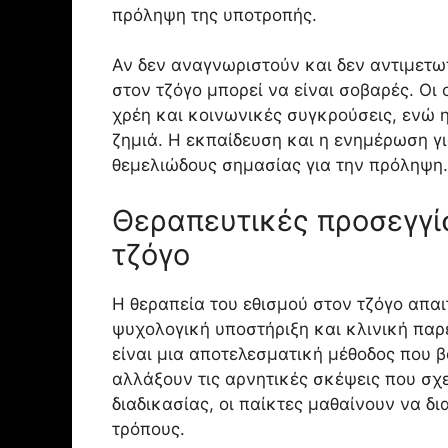
πρόληψη της υποτροπής.
Αν δεν αναγνωριστούν και δεν αντιμετωπ
στον τζόγο μπορεί να είναι σοβαρές. Οι
χρέη και κοινωνικές συγκρούσεις, ενώ 
ζημιά. Η εκπαίδευση και η ενημέρωση για
θεμελιώδους σημασίας για την πρόληψη.
Θεραπευτικές προσεγγίσ
τζόγο
Η θεραπεία του εθισμού στον τζόγο απαι
ψυχολογική υποστήριξη και κλινική πα
είναι μια αποτελεσματική μέθοδος που 
αλλάξουν τις αρνητικές σκέψεις που σχε
διαδικασίας, οι παίκτες μαθαίνουν να δια
τρόπους.