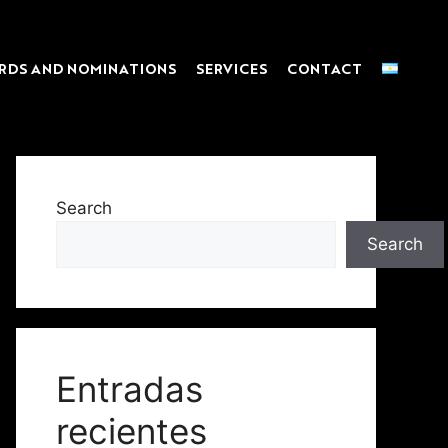
RDS AND NOMINATIONS
SERVICES
CONTACT
Search
Search
Entradas
recientes