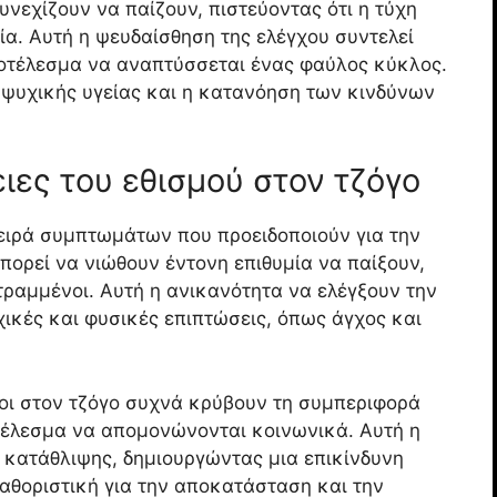
υνεχίζουν να παίζουν, πιστεύοντας ότι η τύχη
ία. Αυτή η ψευδαίσθηση της ελέγχου συντελεί
ποτέλεσμα να αναπτύσσεται ένας φαύλος κύκλος.
 ψυχικής υγείας και η κατανόηση των κινδύνων
ες του εθισμού στον τζόγο
σειρά συμπτωμάτων που προειδοποιούν για την
πορεί να νιώθουν έντονη επιθυμία να παίξουν,
τραμμένοι. Αυτή η ανικανότητα να ελέγξουν την
χικές και φυσικές επιπτώσεις, όπως άγχος και
νοι στον τζόγο συχνά κρύβουν τη συμπεριφορά
οτέλεσμα να απομονώνονται κοινωνικά. Αυτή η
 κατάθλιψης, δημιουργώντας μια επικίνδυνη
καθοριστική για την αποκατάσταση και την