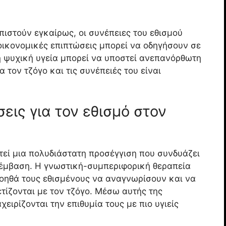
ιστούν εγκαίρως, οι συνέπειες του εθισμού
 οικονομικές επιπτώσεις μπορεί να οδηγήσουν σε
η ψυχική υγεία μπορεί να υποστεί ανεπανόρθωτη
 τον τζόγο και τις συνέπειές του είναι
εις για τον εθισμό στον
τεί μια πολυδιάστατη προσέγγιση που συνδυάζει
ρέμβαση. Η γνωστική-συμπεριφορική θεραπεία
βοηθά τους εθισμένους να αναγνωρίσουν και να
τίζονται με τον τζόγο. Μέσω αυτής της
χειρίζονται την επιθυμία τους με πιο υγιείς