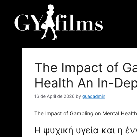
The Impact of G
Health An In-Dep
16 de April de 2026
by
guadadmin
The Impact of Gambling on Mental Health
Η ψυχική υγεία και η έν