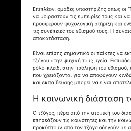
Επιπλέον, ομάδες υποστήριξης όπως οι “
να μοιραστούν τις εμπειρίες τους και να
προσφέρουν ψυχολογική στήριξη και εν
τις συνέπειες του εθισμού τους. Η συναι
αποκατάσταση.
Είναι επίσης σημαντικό οι παίκτες να εκ
τζόγου στην ψυχική τους υγεία. Εκπαιδ
ρόλο-κλειδί στην πρόληψη του εθισμού
που χρειάζονται για να αποφύγουν κιν
και εκπαίδευσης μπορεί να είναι αποτελ
Η κοινωνική διάσταση τ
Ο τζόγος, πέρα από την ατομική του διά
επηρεάζουν τις κοινότητες και την κοιν
προκύπτουν από τον τζόγο οδηγούν σε α