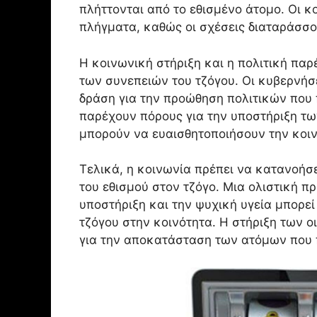
πλήττονται από το εθισμένο άτομο. Οι κ
πλήγματα, καθώς οι σχέσεις διαταράσσον
Η κοινωνική στήριξη και η πολιτική παρ
των συνεπειών του τζόγου. Οι κυβερνήσε
δράση για την προώθηση πολιτικών που 
παρέχουν πόρους για την υποστήριξη τω
μπορούν να ευαισθητοποιήσουν την κοιν
Τελικά, η κοινωνία πρέπει να κατανοήσε
του εθισμού στον τζόγο. Μια ολιστική π
υποστήριξη και την ψυχική υγεία μπορε
τζόγου στην κοινότητα. Η στήριξη των ο
για την αποκατάσταση των ατόμων που 