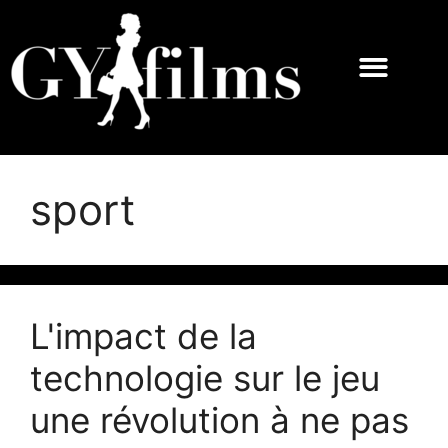
sport
L'impact de la
technologie sur le jeu
une révolution à ne pas