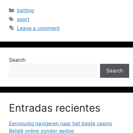
betting
sport
Leave a comment
Search
Search
Entradas recientes
Eenvoudig navigeren naar het beste casino
België online zonder gedoe