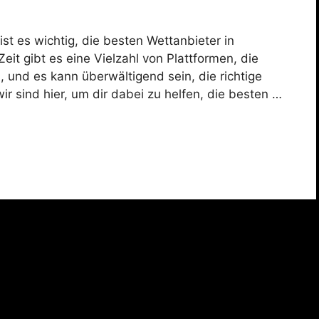
t es wichtig, die besten Wettanbieter in
eit gibt es eine Vielzahl von Plattformen, die
 und es kann überwältigend sein, die richtige
ir sind hier, um dir dabei zu helfen, die besten …