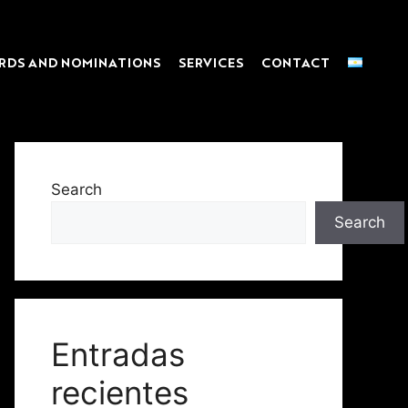
RDS AND NOMINATIONS
SERVICES
CONTACT
Search
Search
Entradas
recientes