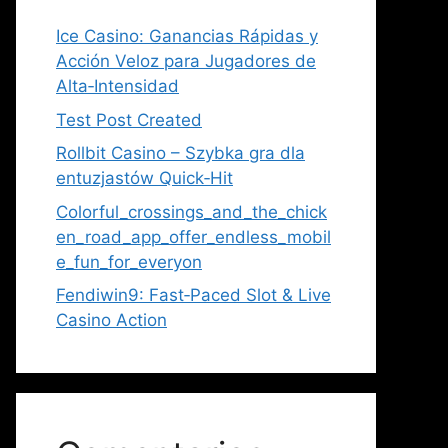
Ice Casino: Ganancias Rápidas y
Acción Veloz para Jugadores de
Alta‑Intensidad
Test Post Created
Rollbit Casino – Szybka gra dla
entuzjastów Quick‑Hit
Colorful_crossings_and_the_chick
en_road_app_offer_endless_mobil
e_fun_for_everyon
Fendiwin9: Fast‑Paced Slot & Live
Casino Action