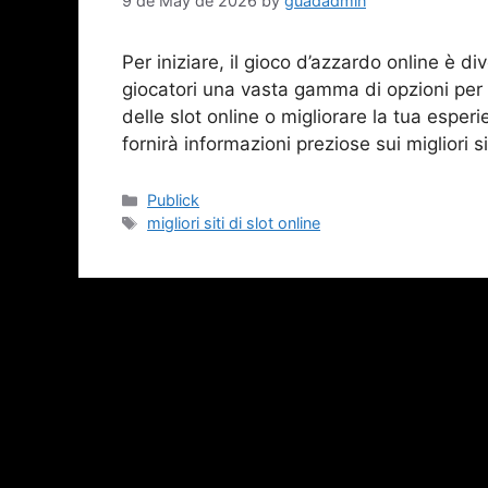
9 de May de 2026
by
guadadmin
Per iniziare, il gioco d’azzardo online è di
giocatori una vasta gamma di opzioni per 
delle slot online o migliorare la tua esper
fornirà informazioni preziose sui migliori si
Publick
migliori siti di slot online