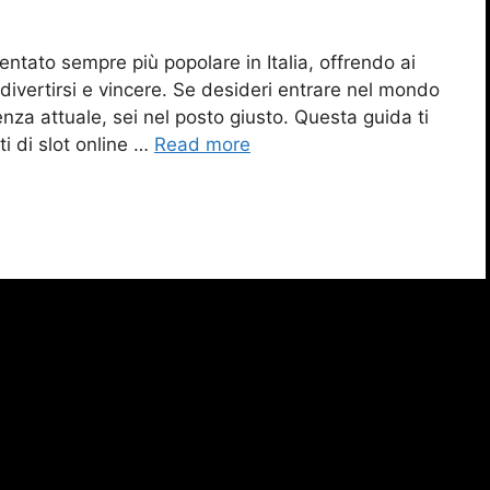
ventato sempre più popolare in Italia, offrendo ai
divertirsi e vincere. Se desideri entrare nel mondo
ienza attuale, sei nel posto giusto. Questa guida ti
ti di slot online …
Read more