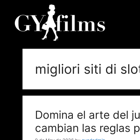
migliori siti di sl
Domina el arte del j
cambian las reglas p