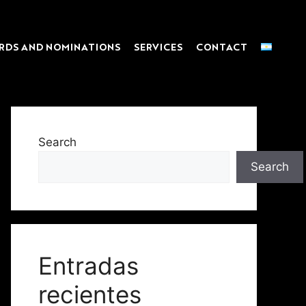
RDS AND NOMINATIONS
SERVICES
CONTACT
Search
Search
Entradas
recientes