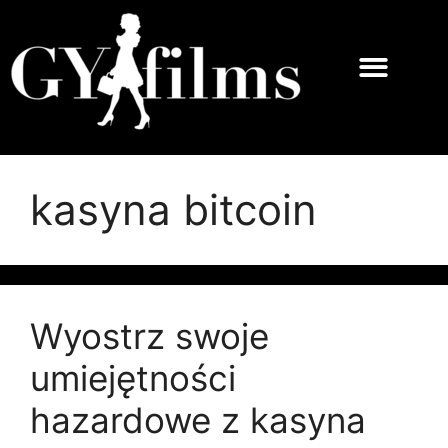
kasyna bitcoin
Wyostrz swoje
umiejętności
hazardowe z kasyna