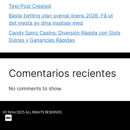
Test Post Created
Bästa betting utan svensk licens 2026: Få ut
det mesta av dina insatser med
Candy Spinz Casino: Diversión Rápida con Slots
Dulces y Ganancias Rápidas
Comentarios recientes
No comments to show.
GY films 2025 ALL RIGHTS RESERVED