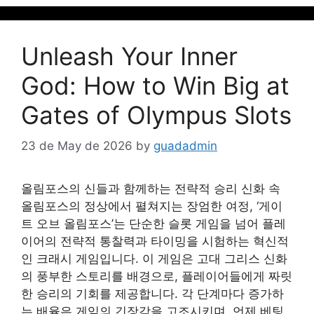
Unleash Your Inner
God: How to Win Big at
Gates of Olympus Slots
23 de May de 2026
by
guadadmin
올림포스의 신들과 함께하는 전략적 승리 신화 속
올림포스의 정상에서 펼쳐지는 장엄한 여정, ‘게이
트 오브 올림포스’는 단순한 슬롯 게임을 넘어 플레
이어의 전략적 통찰력과 타이밍을 시험하는 혁신적
인 크래시 게임입니다. 이 게임은 고대 그리스 신화
의 풍부한 스토리를 배경으로, 플레이어들에게 짜릿
한 승리의 기회를 제공합니다. 각 단계마다 증가하
는 배율은 게임의 긴장감을 고조시키며, 언제 베팅