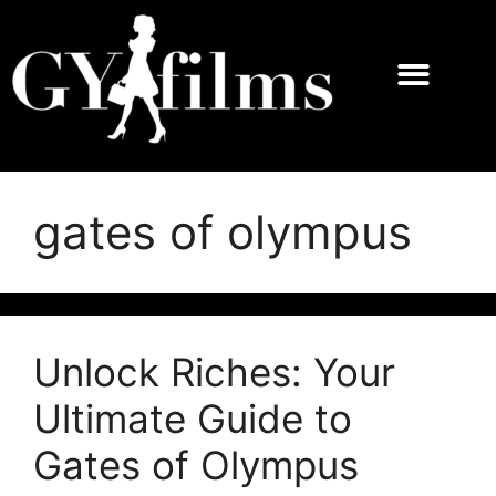
gates of olympus
Unlock Riches: Your
Ultimate Guide to
Gates of Olympus