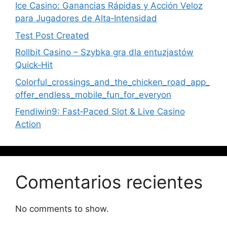
Ice Casino: Ganancias Rápidas y Acción Veloz
para Jugadores de Alta‑Intensidad
Test Post Created
Rollbit Casino – Szybka gra dla entuzjastów
Quick‑Hit
Colorful_crossings_and_the_chicken_road_app_
offer_endless_mobile_fun_for_everyon
Fendiwin9: Fast‑Paced Slot & Live Casino
Action
Comentarios recientes
No comments to show.