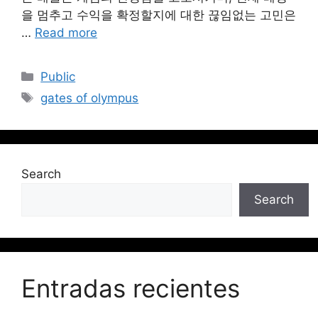
을 멈추고 수익을 확정할지에 대한 끊임없는 고민은
…
Read more
Public
gates of olympus
Search
Search
Entradas recientes