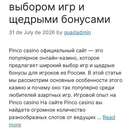
выбором игр и
щедрыми бонусами
31 de July de 2026
by
guadadmin
Pinco casino официальный сайт — это
популярное онлайн-казино, которое
предлагает широкий выбор игр и щедрые
бонусы для игроков из России. В этой статье
мы рассмотрим основные особенности этого
казино и почему оно так популярно среди
любителей азартных игр. Игровой опыт на
Pinco casino На сайте Pinco casino вы
найдете огромное количество
разнообразных слотов от ведущих …
Read
more