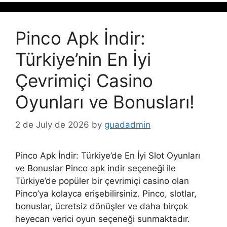
Pinco Apk İndir:
Türkiye’nin En İyi
Çevrimiçi Casino
Oyunları ve Bonusları!
2 de July de 2026
by
guadadmin
Pinco Apk İndir: Türkiye’de En İyi Slot Oyunları
ve Bonuslar Pinco apk indir seçeneği ile
Türkiye’de popüler bir çevrimiçi casino olan
Pinco’ya kolayca erişebilirsiniz. Pinco, slotlar,
bonuslar, ücretsiz dönüşler ve daha birçok
heyecan verici oyun seçeneği sunmaktadır.