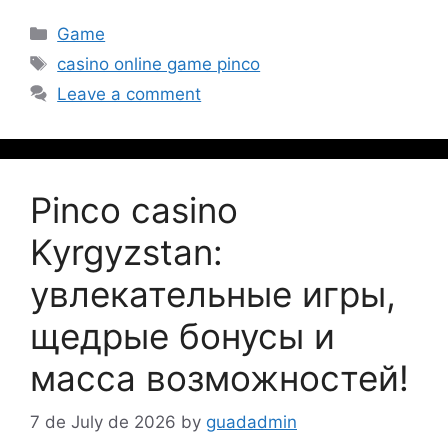
Game
casino online game pinco
Leave a comment
Pinco casino
Kyrgyzstan:
увлекательные игры,
щедрые бонусы и
масса возможностей!
7 de July de 2026
by
guadadmin