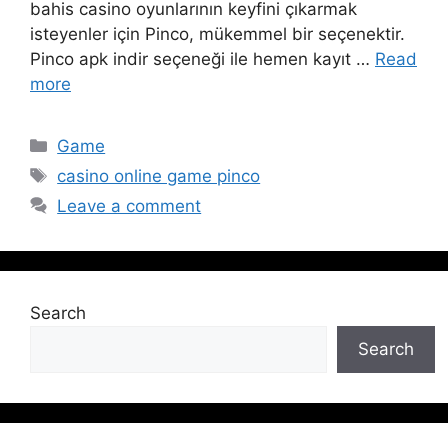
bahis casino oyunlarının keyfini çıkarmak
isteyenler için Pinco, mükemmel bir seçenektir.
Pinco apk indir seçeneği ile hemen kayıt …
Read
more
Game
casino online game pinco
Leave a comment
Search
Search