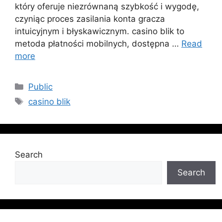
który oferuje niezrównaną szybkość i wygodę,
czyniąc proces zasilania konta gracza
intuicyjnym i błyskawicznym. casino blik to
metoda płatności mobilnych, dostępna …
Read
more
Public
casino blik
Search
Search