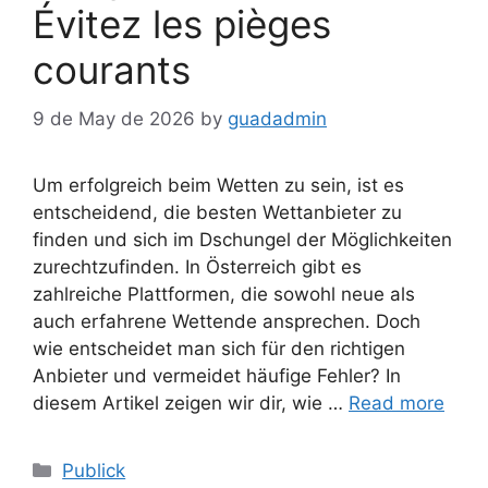
Évitez les pièges
courants
9 de May de 2026
by
guadadmin
Um erfolgreich beim Wetten zu sein, ist es
entscheidend, die besten Wettanbieter zu
finden und sich im Dschungel der Möglichkeiten
zurechtzufinden. In Österreich gibt es
zahlreiche Plattformen, die sowohl neue als
auch erfahrene Wettende ansprechen. Doch
wie entscheidet man sich für den richtigen
Anbieter und vermeidet häufige Fehler? In
diesem Artikel zeigen wir dir, wie …
Read more
Publick