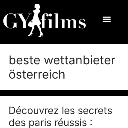
beste wettanbieter
österreich
Découvrez les secrets
des paris réussis :