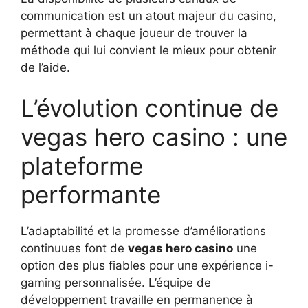
communication est un atout majeur du casino,
permettant à chaque joueur de trouver la
méthode qui lui convient le mieux pour obtenir
de l’aide.
L’évolution continue de
vegas hero casino : une
plateforme
performante
L’adaptabilité et la promesse d’améliorations
continuues font de
vegas hero casino
une
option des plus fiables pour une expérience i-
gaming personnalisée. L’équipe de
développement travaille en permanence à