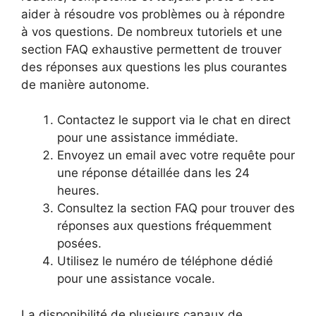
aider à résoudre vos problèmes ou à répondre
à vos questions. De nombreux tutoriels et une
section FAQ exhaustive permettent de trouver
des réponses aux questions les plus courantes
de manière autonome.
Contactez le support via le chat en direct
pour une assistance immédiate.
Envoyez un email avec votre requête pour
une réponse détaillée dans les 24
heures.
Consultez la section FAQ pour trouver des
réponses aux questions fréquemment
posées.
Utilisez le numéro de téléphone dédié
pour une assistance vocale.
La disponibilité de plusieurs canaux de