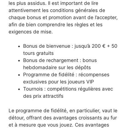
les plus assidus. Il est important de lire
attentivement les conditions générales de
chaque bonus et promotion avant de l’accepter,
afin de bien comprendre les règles et les
exigences de mise.
Bonus de bienvenue : jusqu’à 200 € + 50
tours gratuits
Bonus de rechargement : bonus
hebdomadaire sur les dépôts
Programme de fidélité : récompenses
exclusives pour les joueurs VIP
Tournois : compétitions régulières avec
des prix attractifs
Le programme de fidélité, en particulier, vaut le
détour, offrant des avantages croissants au fur
et à mesure que vous jouez. Ces avantages