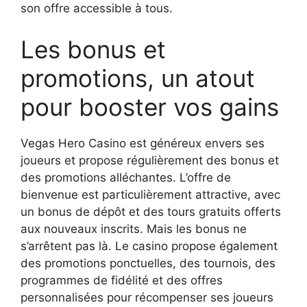
son offre accessible à tous.
Les bonus et
promotions, un atout
pour booster vos gains
Vegas Hero Casino est généreux envers ses
joueurs et propose régulièrement des bonus et
des promotions alléchantes. L’offre de
bienvenue est particulièrement attractive, avec
un bonus de dépôt et des tours gratuits offerts
aux nouveaux inscrits. Mais les bonus ne
s’arrêtent pas là. Le casino propose également
des promotions ponctuelles, des tournois, des
programmes de fidélité et des offres
personnalisées pour récompenser ses joueurs