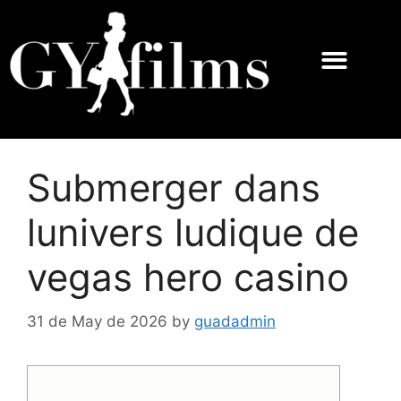
Submerger dans
lunivers ludique de
vegas hero casino
31 de May de 2026
by
guadadmin