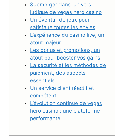
Submerger dans lunivers
ludique de vegas hero casino
Un éventail de jeux pour
satisfaire toutes les envies
L’expérience du casino live, un
atout majeur
Les bonus et promotions, un
atout pour booster vos gains
La sécurité et les méthodes de
paiement, des aspects
essentiels
Un service client réactif et
compétent
L’évolution continue de vegas
hero casino : une plateforme
performante