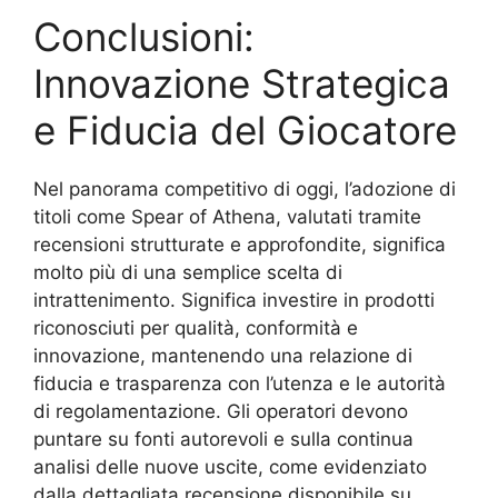
Conclusioni:
Innovazione Strategica
e Fiducia del Giocatore
Nel panorama competitivo di oggi, l’adozione di
titoli come Spear of Athena, valutati tramite
recensioni strutturate e approfondite, significa
molto più di una semplice scelta di
intrattenimento. Significa investire in prodotti
riconosciuti per qualità, conformità e
innovazione, mantenendo una relazione di
fiducia e trasparenza con l’utenza e le autorità
di regolamentazione. Gli operatori devono
puntare su fonti autorevoli e sulla continua
analisi delle nuove uscite, come evidenziato
dalla dettagliata recensione disponibile su