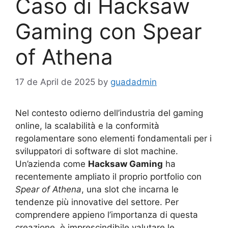
Caso di Hacksaw
Gaming con Spear
of Athena
17 de April de 2025
by
guadadmin
Nel contesto odierno dell’industria del gaming
online, la scalabilità e la conformità
regolamentare sono elementi fondamentali per i
sviluppatori di software di slot machine.
Un’azienda come
Hacksaw Gaming
ha
recentemente ampliato il proprio portfolio con
Spear of Athena
, una slot che incarna le
tendenze più innovative del settore. Per
comprendere appieno l’importanza di questa
creazione, è imprescindibile valutare le