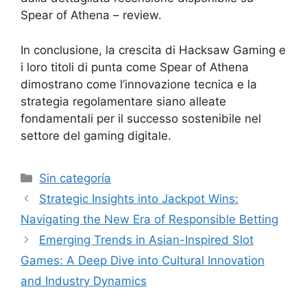
Spear of Athena – review.
In conclusione, la crescita di Hacksaw Gaming e
i loro titoli di punta come Spear of Athena
dimostrano come l’innovazione tecnica e la
strategia regolamentare siano alleate
fondamentali per il successo sostenibile nel
settore del gaming digitale.
Sin categoría
Strategic Insights into Jackpot Wins:
Navigating the New Era of Responsible Betting
Emerging Trends in Asian-Inspired Slot
Games: A Deep Dive into Cultural Innovation
and Industry Dynamics