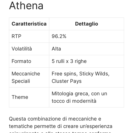
Athena
Caratteristica
Dettaglio
RTP
96.2%
Volatilità
Alta
Formato
5 rulli x 3 righe
Meccaniche
Free spins, Sticky Wilds,
Speciali
Cluster Pays
Mitologia greca, con un
Theme
tocco di modernità
Questa combinazione di meccaniche e
tematiche permette di creare un’esperienza