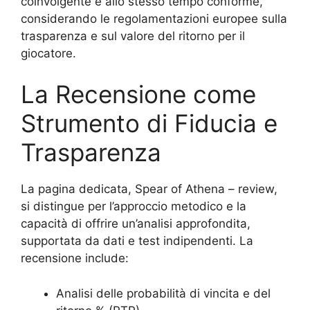
coinvolgente e allo stesso tempo conforme,
considerando le regolamentazioni europee sulla
trasparenza e sul valore del ritorno per il
giocatore.
La Recensione come
Strumento di Fiducia e
Trasparenza
La pagina dedicata, Spear of Athena – review,
si distingue per l’approccio metodico e la
capacità di offrire un’analisi approfondita,
supportata da dati e test indipendenti. La
recensione include:
Analisi delle probabilità di vincita e del