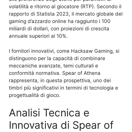
volatilità e ritorno al giocatore (RTP). Secondo il
rapporto di Statista 2023, il mercato globale del
gaming d’azzardo online ha raggiunto i
100
miliardi di dollari
, con proiezioni di crescita
annuale superiori al 10%.
I fornitori innovativi, come Hacksaw Gaming, si
distinguono per la capacità di combinare
meccaniche avanzate, temi culturali e
conformità normativa. Spear of Athena
rappresenta, in questa prospettiva, uno dei
timbri più significativi in termini di tecnologia e
progettualità di gioco.
Analisi Tecnica e
Innovativa di Spear of