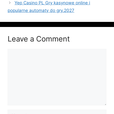
Yep Casino PL Gry kasynowe online i
popularne automaty do gry.2027
Leave a Comment