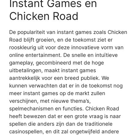
Instant Games en
Chicken Road
De populariteit van instant games zoals Chicken
Road blijft groeien, en de toekomst ziet er
rooskleurig uit voor deze innovatieve vorm van
online entertainment. De snelle en intuïtieve
gameplay, gecombineerd met de hoge
uitbetalingen, maakt instant games
aantrekkelijk voor een breed publiek. We
kunnen verwachten dat er in de toekomst nog
meer instant games op de markt zullen
verschijnen, met nieuwe thema’s,
spelmechanismen en functies. Chicken Road
heeft bewezen dat er een grote vraag is naar
spellen die anders zijn dan de traditionele
casinospellen, en dit zal ongetwijfeld andere