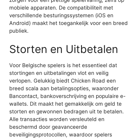
mobiele apparaten. De compatibiliteit met
verschillende besturingssystemen (iOS en
Android) maakt het toegankelijk voor een breed
publiek.
Storten en Uitbetalen
Voor Belgische spelers is het essentieel dat
stortingen en uitbetalingen vlot en veilig
verlopen. Gelukkig biedt Chicken Road een
breed scala aan betalingsopties, waaronder
Bancontact, bankoverschrijving en populaire e-
wallets. Dit maakt het gemakkelijk om geld te
storten en gewonnen bedragen uit te betalen.
Alle transacties worden versleuteld en
beschermd door geavanceerde
beveiligingsprotocollen, waardoor spelers