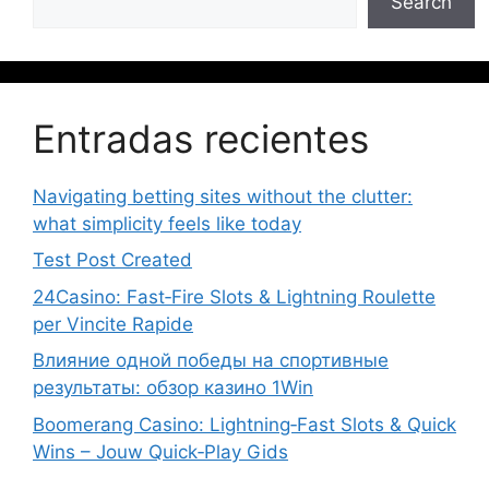
Search
Entradas recientes
Navigating betting sites without the clutter:
what simplicity feels like today
Test Post Created
24Casino: Fast‑Fire Slots & Lightning Roulette
per Vincite Rapide
Влияние одной победы на спортивные
результаты: обзор казино 1Win
Boomerang Casino: Lightning‑Fast Slots & Quick
Wins – Jouw Quick‑Play Gids