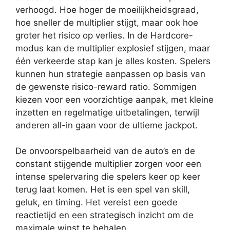
verhoogd. Hoe hoger de moeilijkheidsgraad,
hoe sneller de multiplier stijgt, maar ook hoe
groter het risico op verlies. In de Hardcore-
modus kan de multiplier explosief stijgen, maar
één verkeerde stap kan je alles kosten. Spelers
kunnen hun strategie aanpassen op basis van
de gewenste risico-reward ratio. Sommigen
kiezen voor een voorzichtige aanpak, met kleine
inzetten en regelmatige uitbetalingen, terwijl
anderen all-in gaan voor de ultieme jackpot.
De onvoorspelbaarheid van de auto’s en de
constant stijgende multiplier zorgen voor een
intense spelervaring die spelers keer op keer
terug laat komen. Het is een spel van skill,
geluk, en timing. Het vereist een goede
reactietijd en een strategisch inzicht om de
maximale winst te behalen.