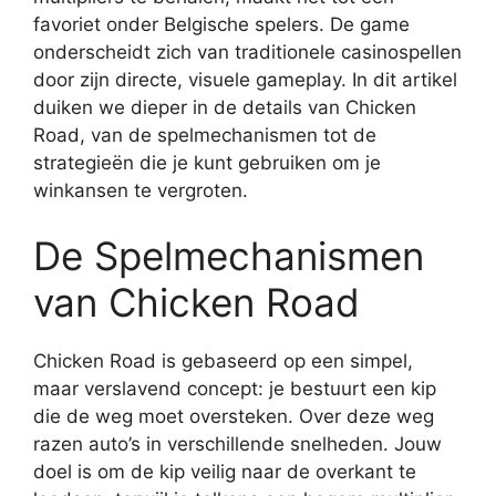
favoriet onder Belgische spelers. De game
onderscheidt zich van traditionele casinospellen
door zijn directe, visuele gameplay. In dit artikel
duiken we dieper in de details van Chicken
Road, van de spelmechanismen tot de
strategieën die je kunt gebruiken om je
winkansen te vergroten.
De Spelmechanismen
van Chicken Road
Chicken Road is gebaseerd op een simpel,
maar verslavend concept: je bestuurt een kip
die de weg moet oversteken. Over deze weg
razen auto’s in verschillende snelheden. Jouw
doel is om de kip veilig naar de overkant te