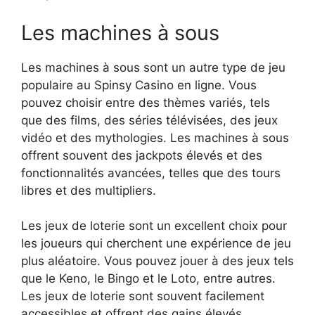
Les machines à sous
Les machines à sous sont un autre type de jeu
populaire au Spinsy Casino en ligne. Vous
pouvez choisir entre des thèmes variés, tels
que des films, des séries télévisées, des jeux
vidéo et des mythologies. Les machines à sous
offrent souvent des jackpots élevés et des
fonctionnalités avancées, telles que des tours
libres et des multipliers.
Les jeux de loterie sont un excellent choix pour
les joueurs qui cherchent une expérience de jeu
plus aléatoire. Vous pouvez jouer à des jeux tels
que le Keno, le Bingo et le Loto, entre autres.
Les jeux de loterie sont souvent facilement
accessibles et offrent des gains élevés.