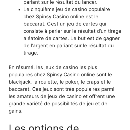
pariant sur le résultat du lancer.
Le cinquième jeu de casino populaire
chez Spinsy Casino online est le
baccarat. C’est un jeu de cartes qui
consiste à parier sur le résultat d’un tirage
aléatoire de cartes. Le but est de gagner
de l’argent en pariant sur le résultat du
tirage.
En résumé, les jeux de casino les plus
populaires chez Spinsy Casino online sont le
blackjack, la roulette, le poker, le craps et le
baccarat. Ces jeux sont très populaires parmi
les amateurs de jeux de casino et offrent une
grande variété de possibilités de jeu et de
gains.
Les options de