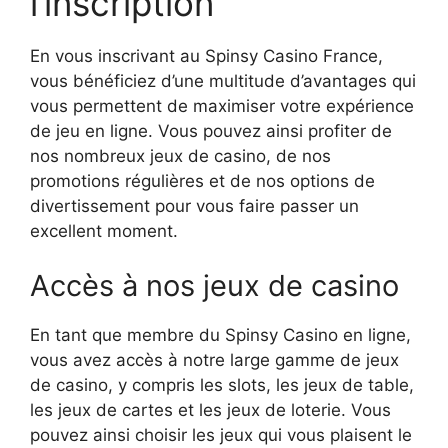
l’inscription
En vous inscrivant au Spinsy Casino France,
vous bénéficiez d’une multitude d’avantages qui
vous permettent de maximiser votre expérience
de jeu en ligne. Vous pouvez ainsi profiter de
nos nombreux jeux de casino, de nos
promotions régulières et de nos options de
divertissement pour vous faire passer un
excellent moment.
Accès à nos jeux de casino
En tant que membre du Spinsy Casino en ligne,
vous avez accès à notre large gamme de jeux
de casino, y compris les slots, les jeux de table,
les jeux de cartes et les jeux de loterie. Vous
pouvez ainsi choisir les jeux qui vous plaisent le