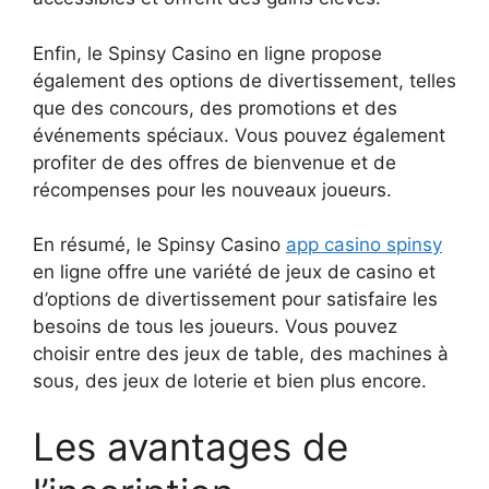
Enfin, le Spinsy Casino en ligne propose
également des options de divertissement, telles
que des concours, des promotions et des
événements spéciaux. Vous pouvez également
profiter de des offres de bienvenue et de
récompenses pour les nouveaux joueurs.
En résumé, le Spinsy Casino
app casino spinsy
en ligne offre une variété de jeux de casino et
d’options de divertissement pour satisfaire les
besoins de tous les joueurs. Vous pouvez
choisir entre des jeux de table, des machines à
sous, des jeux de loterie et bien plus encore.
Les avantages de