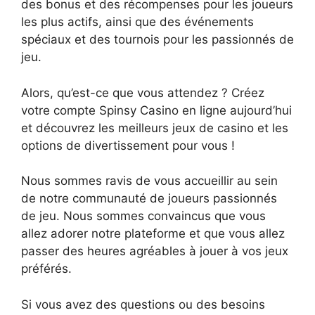
des bonus et des récompenses pour les joueurs
les plus actifs, ainsi que des événements
spéciaux et des tournois pour les passionnés de
jeu.
Alors, qu’est-ce que vous attendez ? Créez
votre compte Spinsy Casino en ligne aujourd’hui
et découvrez les meilleurs jeux de casino et les
options de divertissement pour vous !
Nous sommes ravis de vous accueillir au sein
de notre communauté de joueurs passionnés
de jeu. Nous sommes convaincus que vous
allez adorer notre plateforme et que vous allez
passer des heures agréables à jouer à vos jeux
préférés.
Si vous avez des questions ou des besoins