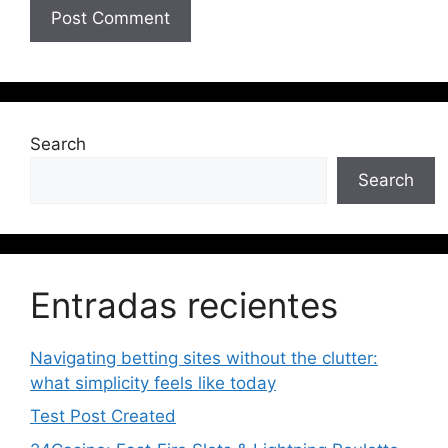
Search
Search
Entradas recientes
Navigating betting sites without the clutter:
what simplicity feels like today
Test Post Created