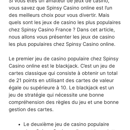
Si vous êtes un amateur de jeux de casino,
vous savez que Spinsy Casino online est l’un
des meilleurs choix pour vous divertir. Mais
quels sont les jeux de casino les plus populaires
chez Spinsy Casino France ? Dans cet article,
nous allons vous présenter les jeux de casino
les plus populaires chez Spinsy Casino online.
Le premier jeu de casino populaire chez Spinsy
Casino online est le blackjack. C’est un jeu de
cartes classique qui consiste à obtenir un total
de 21 points en utilisant des cartes de valeur
égale ou supérieure à 10. Le blackjack est un
jeu de stratégie qui nécessite une bonne
compréhension des règles du jeu et une bonne
gestion des cartes.
Le deuxième jeu de casino populaire