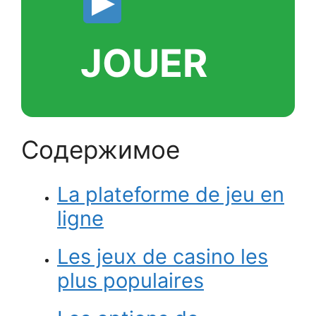
JOUER
Содержимое
La plateforme de jeu en
ligne
Les jeux de casino les
plus populaires