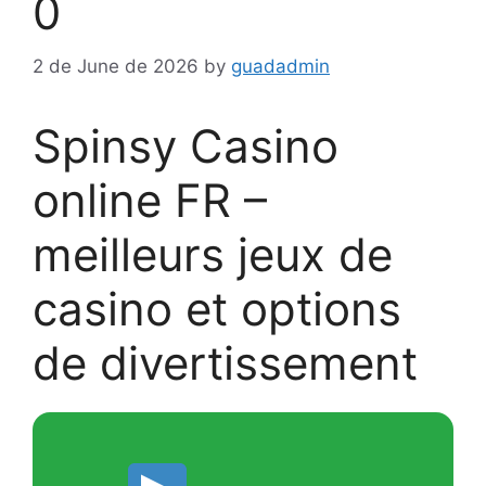
0
2 de June de 2026
by
guadadmin
Spinsy Casino
online FR –
meilleurs jeux de
casino et options
de divertissement