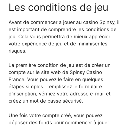
Les conditions de jeu
Avant de commencer à jouer au casino Spinsy, il
est important de comprendre les conditions de
jeu. Cela vous permettra de mieux apprécier
votre expérience de jeu et de minimiser les
risques.
La première condition de jeu est de créer un
compte sur le site web de Spinsy Casino
France. Vous pouvez le faire en quelques
étapes simples : remplissez le formulaire
d’inscription, vérifiez votre adresse e-mail et
créez un mot de passe sécurisé.
Une fois votre compte créé, vous pouvez
déposer des fonds pour commencer à jouer.