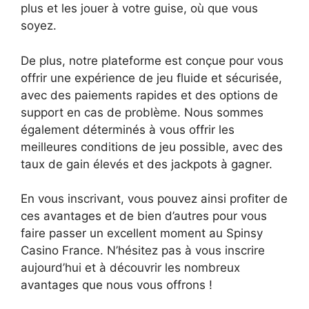
plus et les jouer à votre guise, où que vous
soyez.
De plus, notre plateforme est conçue pour vous
offrir une expérience de jeu fluide et sécurisée,
avec des paiements rapides et des options de
support en cas de problème. Nous sommes
également déterminés à vous offrir les
meilleures conditions de jeu possible, avec des
taux de gain élevés et des jackpots à gagner.
En vous inscrivant, vous pouvez ainsi profiter de
ces avantages et de bien d’autres pour vous
faire passer un excellent moment au Spinsy
Casino France. N’hésitez pas à vous inscrire
aujourd’hui et à découvrir les nombreux
avantages que nous vous offrons !