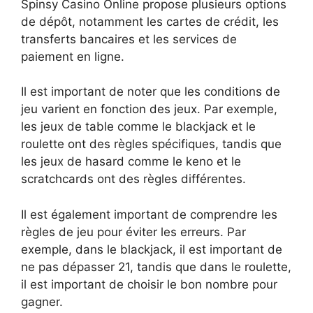
Spinsy Casino Online propose plusieurs options
de dépôt, notamment les cartes de crédit, les
transferts bancaires et les services de
paiement en ligne.
Il est important de noter que les conditions de
jeu varient en fonction des jeux. Par exemple,
les jeux de table comme le blackjack et le
roulette ont des règles spécifiques, tandis que
les jeux de hasard comme le keno et le
scratchcards ont des règles différentes.
Il est également important de comprendre les
règles de jeu pour éviter les erreurs. Par
exemple, dans le blackjack, il est important de
ne pas dépasser 21, tandis que dans le roulette,
il est important de choisir le bon nombre pour
gagner.