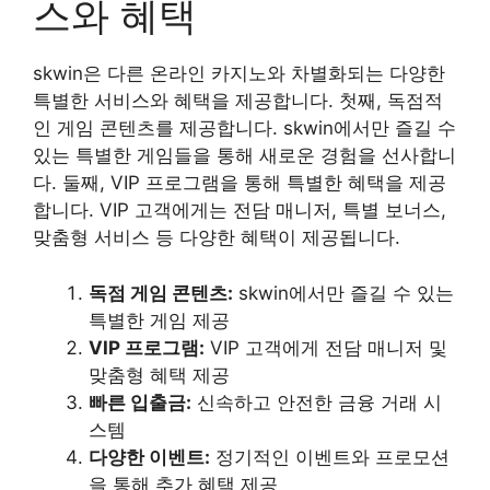
스와 혜택
skwin은 다른 온라인 카지노와 차별화되는 다양한
특별한 서비스와 혜택을 제공합니다. 첫째, 독점적
인 게임 콘텐츠를 제공합니다. skwin에서만 즐길 수
있는 특별한 게임들을 통해 새로운 경험을 선사합니
다. 둘째, VIP 프로그램을 통해 특별한 혜택을 제공
합니다. VIP 고객에게는 전담 매니저, 특별 보너스,
맞춤형 서비스 등 다양한 혜택이 제공됩니다.
독점 게임 콘텐츠:
skwin에서만 즐길 수 있는
특별한 게임 제공
VIP 프로그램:
VIP 고객에게 전담 매니저 및
맞춤형 혜택 제공
빠른 입출금:
신속하고 안전한 금융 거래 시
스템
다양한 이벤트:
정기적인 이벤트와 프로모션
을 통해 추가 혜택 제공