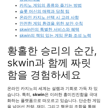
카지노 게임의 종류와 즐기는 방법
슬롯 머신의 매력과 당첨 팁
온라인 카지노 선택 시 고려 사항
안전한 게임 환경을 위한 보안 수칙
skwin만의 특별한 서비스와 혜택
skwin의 책임 있는 게임 문화 조성 노력
황홀한 승리의 순간,
skwin과 함께 짜릿
함을 경험하세요
온라인 카지노의 세계는 설렘과 기회로 가득 차 있
습니다. 특히,
skwin
은 이러한 흥미진진함을 극대
화하는 플랫폼으로 떠오르고 있습니다. 단순한 게임
을 넘어선 전략, 재미, 그리고 행운의 조합을 통해