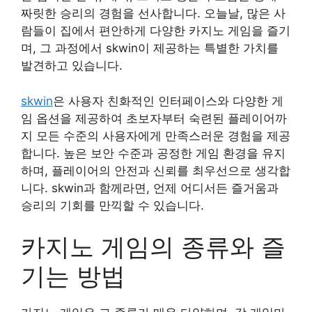
짜릿한 승리의 경험을 선사합니다. 오늘날, 많은 사
람들이 집에서 편안하게 다양한 카지노 게임을 즐기
며, 그 과정에서 skwin이 제공하는 특별한 가치를
발견하고 있습니다.
skwin
은 사용자 친화적인 인터페이스와 다양한 게
임 옵션을 제공하여 초보자부터 숙련된 플레이어까
지 모든 수준의 사용자에게 만족스러운 경험을 제공
합니다. 높은 보안 수준과 공정한 게임 환경을 유지
하며, 플레이어의 안전과 신뢰를 최우선으로 생각합
니다. skwin과 함께라면, 언제 어디서든 즐거움과
승리의 기회를 만끽할 수 있습니다.
카지노 게임의 종류와 즐
기는 방법