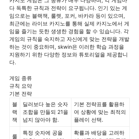
카지노 게임은 그 종류가 매우 다양하며, 각 게임마
다 독특한 규칙과 전략이 요구됩니다. 인기 있는 게
임으로는 블랙잭, 룰렛, 포커, 바카라 등이 있으며,
최근에는 라이브 카지노를 통해 실제 카지노에서 게
임을 즐기는 듯한 생생한 경험을 할 수 있습니다. 각
게임의 규칙을 숙지하고 자신에게 맞는 전략을 개발
하는 것이 중요하며, skwin은 이러한 학습 과정을
지원하기 위한 다양한 정보와 튜토리얼을 제공합니
다.
게임 종류
규칙 요약
기본 전략
블
딜러보다 높은 숫자
기본 전략표를 활용하
랙
조합을 만들되 21을
여 상황에 맞는 최적의
잭
넘지 않아야 함.
플레이 선택.
특정 숫자에 공을
확률과 배당을 고려하
룰