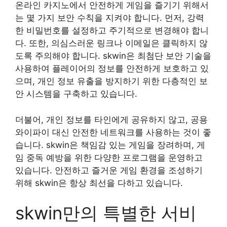
온라인 카지노에서 안전하게 게임을 즐기기 위해서
는 몇 가지 보안 수칙을 지켜야 합니다. 먼저, 강력
한 비밀번호를 설정하고 주기적으로 변경해야 합니
다. 또한, 의심스러운 링크나 이메일은 클릭하지 않
도록 주의해야 합니다. skwin은 최첨단 보안 기술을
사용하여 플레이어의 정보를 안전하게 보호하고 있
으며, 개인 정보 유출을 방지하기 위한 다층적인 보
안 시스템을 구축하고 있습니다.
더불어, 개인 정보를 타인에게 공유하지 않고, 공용
와이파이 대신 안전한 네트워크를 사용하는 것이 좋
습니다. skwin은 책임감 있는 게임을 장려하며, 게
임 중독 예방을 위한 다양한 프로그램을 운영하고
있습니다. 안전하고 즐거운 게임 환경을 조성하기
위해 skwin은 항상 최선을 다하고 있습니다.
skwin만의 특별한 서비