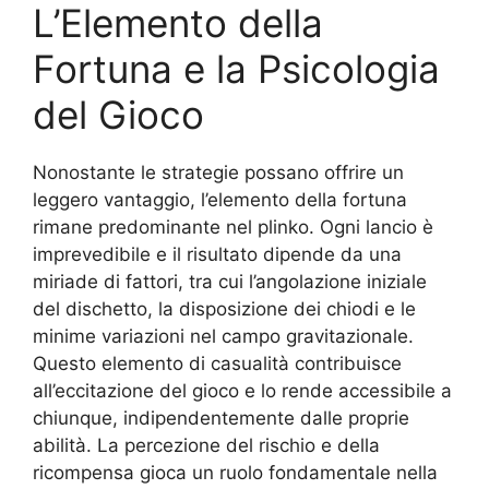
L’Elemento della
Fortuna e la Psicologia
del Gioco
Nonostante le strategie possano offrire un
leggero vantaggio, l’elemento della fortuna
rimane predominante nel plinko. Ogni lancio è
imprevedibile e il risultato dipende da una
miriade di fattori, tra cui l’angolazione iniziale
del dischetto, la disposizione dei chiodi e le
minime variazioni nel campo gravitazionale.
Questo elemento di casualità contribuisce
all’eccitazione del gioco e lo rende accessibile a
chiunque, indipendentemente dalle proprie
abilità. La percezione del rischio e della
ricompensa gioca un ruolo fondamentale nella