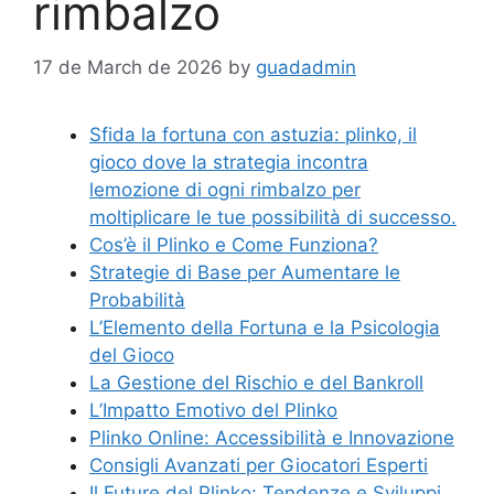
rimbalzo
17 de March de 2026
by
guadadmin
Sfida la fortuna con astuzia: plinko, il
gioco dove la strategia incontra
lemozione di ogni rimbalzo per
moltiplicare le tue possibilità di successo.
Cos’è il Plinko e Come Funziona?
Strategie di Base per Aumentare le
Probabilità
L’Elemento della Fortuna e la Psicologia
del Gioco
La Gestione del Rischio e del Bankroll
L’Impatto Emotivo del Plinko
Plinko Online: Accessibilità e Innovazione
Consigli Avanzati per Giocatori Esperti
Il Future del Plinko: Tendenze e Sviluppi