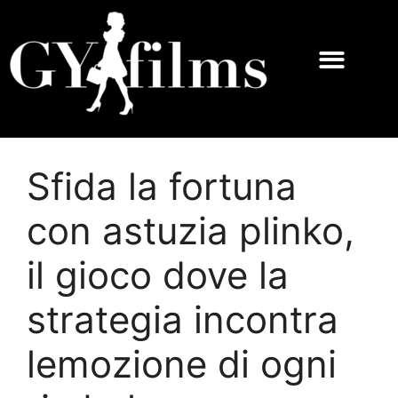
Sfida la fortuna
con astuzia plinko,
il gioco dove la
strategia incontra
lemozione di ogni