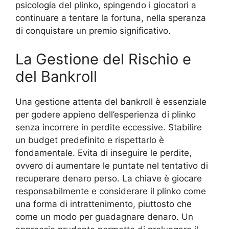
psicologia del plinko, spingendo i giocatori a
continuare a tentare la fortuna, nella speranza
di conquistare un premio significativo.
La Gestione del Rischio e
del Bankroll
Una gestione attenta del bankroll è essenziale
per godere appieno dell’esperienza di plinko
senza incorrere in perdite eccessive. Stabilire
un budget predefinito e rispettarlo è
fondamentale. Evita di inseguire le perdite,
ovvero di aumentare le puntate nel tentativo di
recuperare denaro perso. La chiave è giocare
responsabilmente e considerare il plinko come
una forma di intrattenimento, piuttosto che
come un modo per guadagnare denaro. Un