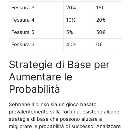
Fessura 3
20%
15€
Fessura 4
10%
20€
Fessura 5
5%
50€
Fessura 6
40%
0€
Strategie di Base per
Aumentare le
Probabilità
Sebbene il plinko sia un gioco basato
prevalentemente sulla fortuna, esistono alcune
strategie di base che possono aiutare a
migliorare le probabilità di successo. Analizzare