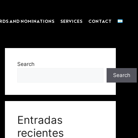
RDS AND NOMINATIONS
SERVICES
CONTACT
Search
Search
Entradas
recientes