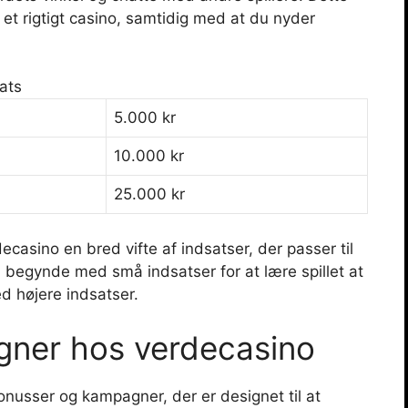
å et rigtigt casino, samtidig med at du nyder
ats
5.000 kr
10.000 kr
25.000 kr
ecasino en bred vifte af indsatser, der passer til
 begynde med små indsatser for at lære spillet at
d højere indsatser.
ner hos verdecasino
onusser og kampagner, der er designet til at