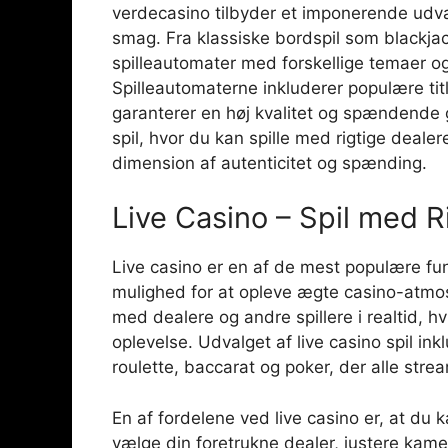
verdecasino tilbyder et imponerende udval
smag. Fra klassiske bordspil som blackjack
spilleautomater med forskellige temaer og
Spilleautomaterne inkluderer populære titl
garanterer en høj kvalitet og spændende 
spil, hvor du kan spille med rigtige dealere
dimension af autenticitet og spænding.
Live Casino – Spil med R
Live casino er en af de mest populære fun
mulighed for at opleve ægte casino-atmo
med dealere og andre spillere i realtid, 
oplevelse. Udvalget af live casino spil inkl
roulette, baccarat og poker, der alle stre
En af fordelene ved live casino er, at du k
vælge din foretrukne dealer, justere kame