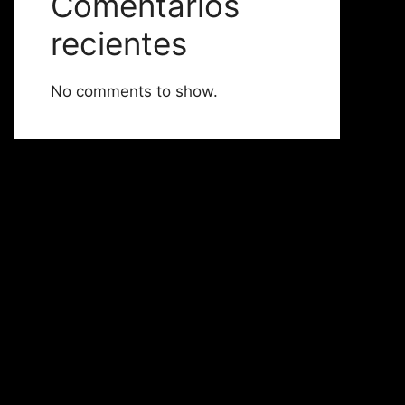
Comentarios
recientes
No comments to show.