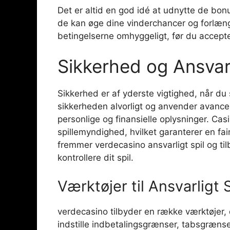
Det er altid en god idé at udnytte de bo
de kan øge dine vinderchancer og forlænge
betingelserne omhyggeligt, før du accept
Sikkerhed og Ansvarl
Sikkerhed er af yderste vigtighed, når du 
sikkerheden alvorligt og anvender avancere
personlige og finansielle oplysninger. Cas
spillemyndighed, hvilket garanterer en fai
fremmer verdecasino ansvarligt spil og til
kontrollere dit spil.
Værktøjer til Ansvarligt S
verdecasino tilbyder en række værktøjer, 
indstille indbetalingsgrænser, tabsgrænser