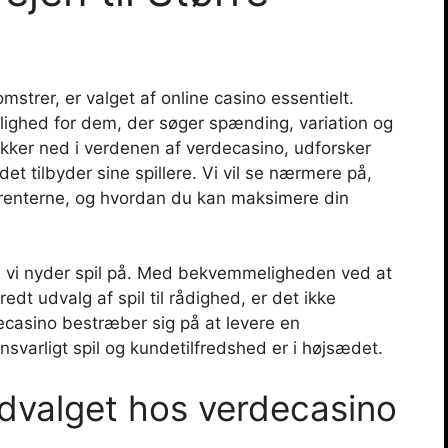
mstrer, er valget af online casino essentielt.
lighed for dem, der søger spænding, variation og
dykker ned i verdenen af verdecasino, udforsker
det tilbyder sine spillere. Vi vil se nærmere på,
rrenterne, og hvordan du kan maksimere din
, vi nyder spil på. Med bekvemmeligheden ved at
dt udvalg af spil til rådighed, er det ikke
decasino bestræber sig på at levere en
nsvarligt spil og kundetilfredshed er i højsædet.
udvalget hos verdecasino