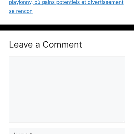
playjonny, où gains potentiels et divertissement
se rencon
Leave a Comment