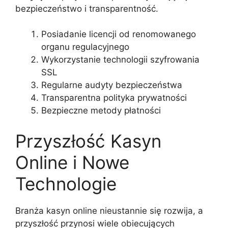
bezpieczeństwo i transparentność.
Posiadanie licencji od renomowanego
organu regulacyjnego
Wykorzystanie technologii szyfrowania
SSL
Regularne audyty bezpieczeństwa
Transparentna polityka prywatności
Bezpieczne metody płatności
Przyszłość Kasyn
Online i Nowe
Technologie
Branża kasyn online nieustannie się rozwija, a
przyszłość przynosi wiele obiecujących