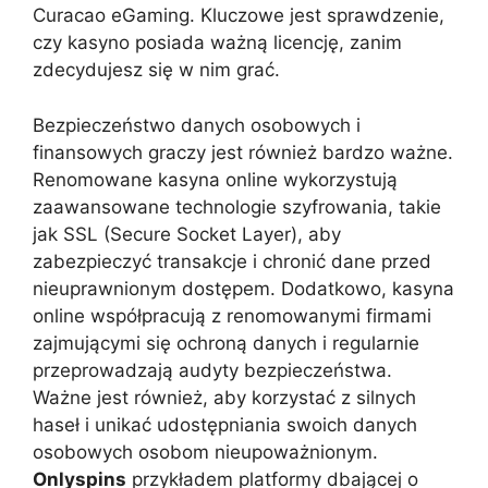
Curacao eGaming. Kluczowe jest sprawdzenie,
czy kasyno posiada ważną licencję, zanim
zdecydujesz się w nim grać.
Bezpieczeństwo danych osobowych i
finansowych graczy jest również bardzo ważne.
Renomowane kasyna online wykorzystują
zaawansowane technologie szyfrowania, takie
jak SSL (Secure Socket Layer), aby
zabezpieczyć transakcje i chronić dane przed
nieuprawnionym dostępem. Dodatkowo, kasyna
online współpracują z renomowanymi firmami
zajmującymi się ochroną danych i regularnie
przeprowadzają audyty bezpieczeństwa.
Ważne jest również, aby korzystać z silnych
haseł i unikać udostępniania swoich danych
osobowych osobom nieupoważnionym.
Onlyspins
przykładem platformy dbającej o