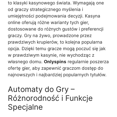
to klasyki kasynowego świata. Wymagają one
od graczy strategicznego myślenia i
umiejętności podejmowania decyzji. Kasyna
online oferują różne warianty tych gier,
dostosowane do różnych gustów i preferencji
graczy. Gry na żywo, prowadzone przez
prawdziwych krupierów, to kolejna popularna
opcja. Dzięki temu gracze mogą poczuć się jak
w prawdziwym kasynie, nie wychodząc z
własnego domu.
Onlyspins
regularnie poszerza
ofertę gier, aby zapewnić graczom dostęp do
najnowszych i najbardziej popularnych tytułów.
Automaty do Gry –
Różnorodność i Funkcje
Specjalne