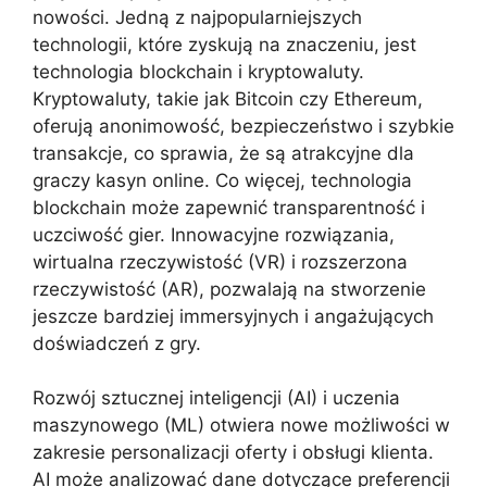
nowości. Jedną z najpopularniejszych
technologii, które zyskują na znaczeniu, jest
technologia blockchain i kryptowaluty.
Kryptowaluty, takie jak Bitcoin czy Ethereum,
oferują anonimowość, bezpieczeństwo i szybkie
transakcje, co sprawia, że są atrakcyjne dla
graczy kasyn online. Co więcej, technologia
blockchain może zapewnić transparentność i
uczciwość gier. Innowacyjne rozwiązania,
wirtualna rzeczywistość (VR) i rozszerzona
rzeczywistość (AR), pozwalają na stworzenie
jeszcze bardziej immersyjnych i angażujących
doświadczeń z gry.
Rozwój sztucznej inteligencji (AI) i uczenia
maszynowego (ML) otwiera nowe możliwości w
zakresie personalizacji oferty i obsługi klienta.
AI może analizować dane dotyczące preferencji