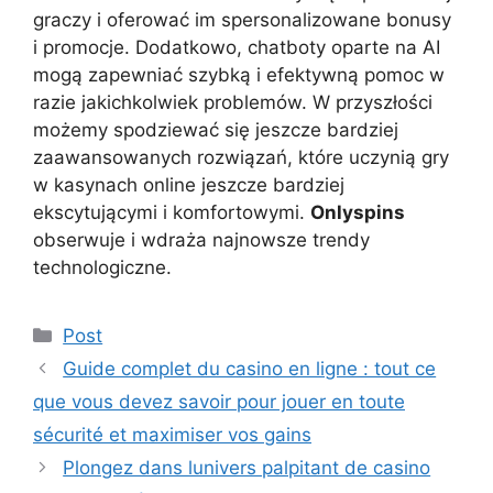
graczy i oferować im spersonalizowane bonusy
i promocje. Dodatkowo, chatboty oparte na AI
mogą zapewniać szybką i efektywną pomoc w
razie jakichkolwiek problemów. W przyszłości
możemy spodziewać się jeszcze bardziej
zaawansowanych rozwiązań, które uczynią gry
w kasynach online jeszcze bardziej
ekscytującymi i komfortowymi.
Onlyspins
obserwuje i wdraża najnowsze trendy
technologiczne.
Post
Guide complet du casino en ligne : tout ce
que vous devez savoir pour jouer en toute
sécurité et maximiser vos gains
Plongez dans lunivers palpitant de casino