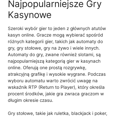
Najpopularniejsze Gry
Kasynowe
Szeroki wybór gier to jeden z głównych atutów
kasyn online. Gracze mogą wybierać spośród
różnych kategorii gier, takich jak automaty do
gry, gry stołowe, gry na żywo i wiele innych.
Automaty do gry, zwane również slotami, są
najpopularniejszą kategorią gier w kasynach
online. Oferują one prostą rozgrywkę,
atrakcyjną grafikę i wysokie wygrane. Podczas
wyboru automatu warto zwrócić uwagę na
wskaźnik RTP (Return to Player), który określa
procent środków, jakie gra zwraca graczom w
długim okresie czasu.
Gry stołowe, takie jak ruletka, blackjack i poker,