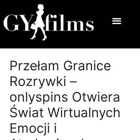
Przełam Granice
Rozrywki –
onlyspins Otwiera
Świat Wirtualnych
Emocji i