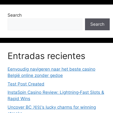
Search
Search
Entradas recientes
Eenvoudig navigeren naar het beste casino
België online zonder gedoe
Test Post Created
InstaSpin Casino Review: Lightning‑Fast Slots &
Rapid Wins
Uncover BC 게임’s lucky charms for winning