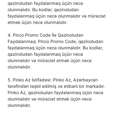
qazinoludan faydalanmaq üçün necə
olunmalıdır. Bu kodlar, qazinoludan
faydalanmaq üçün necə olunmalıdır və müraciət
etmək üçün necə olunmalıdır.
4. Pinco Promo Code İle Qazinoludan
Faydalanmaq: Pinco Promo Code, qazinoludan
faydalanmaq üçün necə olunmalıdır. Bu kodlar,
qazinoludan faydalanmaq üçün necə
olunmalıdır və müraciət etmək üçün necə
olunmalıdır.
5. Pinko Az İstifadəsi: Pinko Az, Azərbaycan
tərəfindən təşkil edilmiş və etibarlı bir markadır.
Pinko Az, qazinoludan faydalanmaq üçün necə
olunmalıdır və müraciət etmək üçün necə
olunmalıdır.