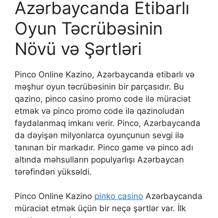
Azərbaycanda Etibarlı
Oyun Təcrübəsinin
Növü və Şərtləri
Pinco Online Kazino, Azərbaycanda etibarlı və
məşhur oyun təcrübəsinin bir parçasıdır. Bu
qazino, pinco casino promo code ilə müraciət
etmək və pinco promo code ilə qazinoludan
faydalanmaq imkanı verir. Pinco, Azərbaycanda
da dəyişən milyonlarca oyunçunun sevgi ilə
tanınan bir markadır. Pinco game və pinco adı
altında məhsulların populyarlışı Azərbaycan
tərəfindən yüksəldi.
Pinco Online Kazino
pinko casino
Azərbaycanda
müraciət etmək üçün bir neçə şərtlər var. İlk