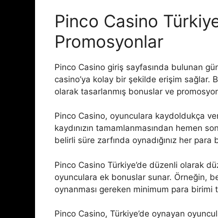
Pinco Casino Türkiye
Promosyonlar
Pinco Casino giriş sayfasında bulunan günce
casino’ya kolay bir şekilde erişim sağlar.
olarak tasarlanmış bonuslar ve promosyonla
Pinco Casino, oyunculara kaydoldukça verile
kaydınızın tamamlanmasından hemen sonra 
belirli süre zarfında oynadığınız her para bi
Pinco Casino Türkiye’de düzenli olarak d
oyunculara ek bonuslar sunar. Örneğin, belir
oynanması gereken minimum para birimi tut
Pinco Casino, Türkiye’de oynayan oyuncular