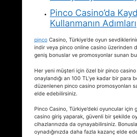
Pinco Casino’da Kayd
Kullanmanın Adımları
pinco
Casino, Türkiye’de oyun sevdiklerini
indir veya pinco online casino üzerinden d
geniş bonuslar ve promosyonlar sunan bu 
Her yeni müşteri için özel bir pinco casi
onaylandığı an 100 TL’ye kadar bir para bo
düzenlenen pinco casino promosyonları s
elde edebilirsiniz.
Pinco Casino, Türkiye’deki oyuncular için 
casino giriş yaparak, güvenli bir şekilde oy
cihazlarınızda da oynayabilirsiniz. Bonus
oynadığınızda daha fazla kazanç elde edeb