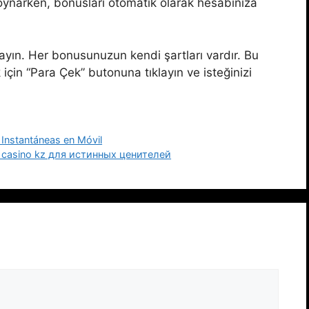
rı oynarken, bonusları otomatik olarak hesabınıza
şılayın. Her bonusunuzun kendi şartları vardır. Bu
 için “Para Çek” butonuna tıklayın ve isteğinizi
Instantáneas en Móvil
casino kz для истинных ценителей