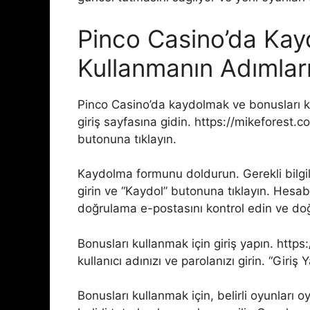
Pinco Casino’da Kay
Kullanmanın Adımlar
Pinco Casino’da kaydolmak ve bonusları kul
giriş sayfasına gidin. https://mikeforest.
butonuna tıklayın.
Kaydolma formunu doldurun. Gerekli bilgile
girin ve “Kaydol” butonuna tıklayın. Hesab
doğrulama e-postasını kontrol edin ve doğr
Bonusları kullanmak için giriş yapın. https
kullanıcı adınızı ve parolanızı girin. “Giriş
Bonusları kullanmak için, belirli oyunları 