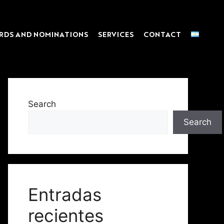
RDS AND NOMINATIONS
SERVICES
CONTACT
Search
Search
Entradas
recientes