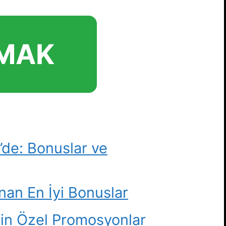
MAK
’de: Bonuslar ve
nan En İyi Bonuslar
çin Özel Promosyonlar