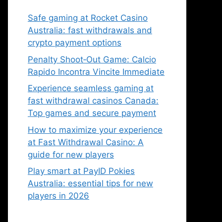
Safe gaming at Rocket Casino
Australia: fast withdrawals and
crypto payment options
Penalty Shoot‑Out Game: Calcio
Rapido Incontra Vincite Immediate
Experience seamless gaming at
fast withdrawal casinos Canada:
Top games and secure payment
How to maximize your experience
at Fast Withdrawal Casino: A
guide for new players
Play smart at PayID Pokies
Australia: essential tips for new
players in 2026