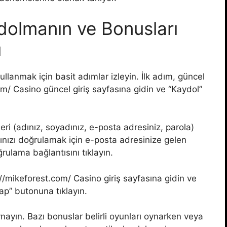
dolmanın ve Bonusları
ı
lanmak için basit adımlar izleyin. İlk adım, güncel
com/ Casino güncel giriş sayfasına gidin ve “Kaydol”
ri (adınız, soyadınız, e-posta adresiniz, parola)
ınızı doğrulamak için e-posta adresinize gelen
ulama bağlantısını tıklayın.
://mikeforest.com/ Casino giriş sayfasına gidin ve
 Yap” butonuna tıklayın.
oynayın. Bazı bonuslar belirli oyunları oynarken veya