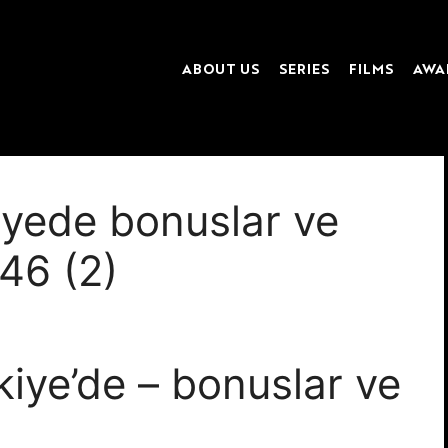
ABOUT US
SERIES
FILMS
AWA
iyede bonuslar ve
46 (2)
kiye’de – bonuslar ve