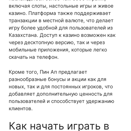
включая слоты, настольные игры и живое
казино. Платформа также поддерживает
транзакции в местной валюте, что делает
игру более удобной для пользователей из
Казахстана. Доступ к казино возможен как
через десктопную версию, так и через
мобильные приложения, которые легко
скачать на телефон.
Кроме того, Пин Ап предлагает
разнообразные бонусы и акции как для
новых, так и для постоянных игроков, что
добавляет дополнительную ценность для
пользователей и способствует удержанию
клиентов.
Как начать играть в