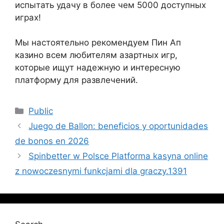
испытать удачу в более чем 5000 доступных
играх!
Мы настоятельно рекомендуем Пин Ап
казино всем любителям азартных игр,
которые ищут надежную и интересную
платформу для развлечений.
Public
Juego de Ballon: beneficios y oportunidades
de bonos en 2026
Spinbetter w Polsce Platforma kasyna online
z nowoczesnymi funkcjami dla graczy.1391