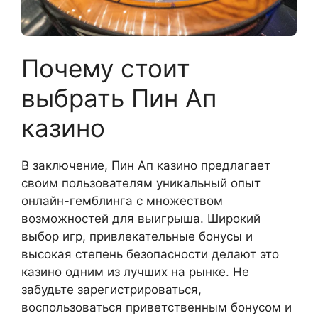
Почему стоит
выбрать Пин Ап
казино
В заключение, Пин Ап казино предлагает
своим пользователям уникальный опыт
онлайн-гемблинга с множеством
возможностей для выигрыша. Широкий
выбор игр, привлекательные бонусы и
высокая степень безопасности делают это
казино одним из лучших на рынке. Не
забудьте зарегистрироваться,
воспользоваться приветственным бонусом и