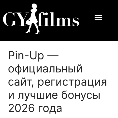
Pin-Up —
официальный
сайт, регистрация
и лучшие бонусы
2026 года