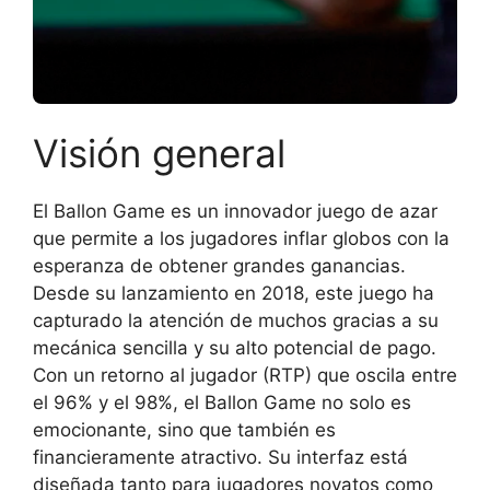
Visión general
El Ballon Game es un innovador juego de azar
que permite a los jugadores inflar globos con la
esperanza de obtener grandes ganancias.
Desde su lanzamiento en 2018, este juego ha
capturado la atención de muchos gracias a su
mecánica sencilla y su alto potencial de pago.
Con un retorno al jugador (RTP) que oscila entre
el 96% y el 98%, el Ballon Game no solo es
emocionante, sino que también es
financieramente atractivo. Su interfaz está
diseñada tanto para jugadores novatos como