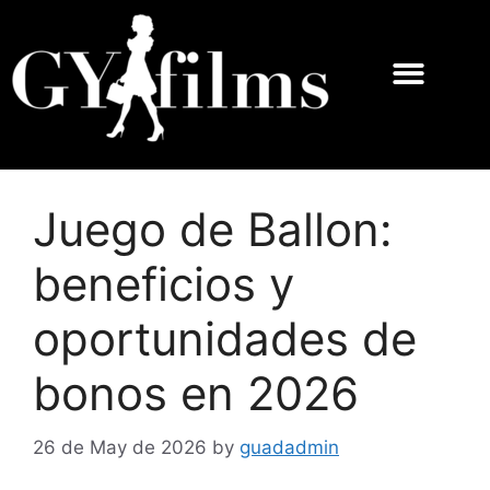
Juego de Ballon:
beneficios y
oportunidades de
bonos en 2026
26 de May de 2026
by
guadadmin