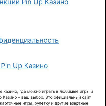
нкции Pin Up Казино
нфиденциальность
 Pin Up Казино
е казино, где можно играть в любимые игры и
p Казино – ваш выбор. Это официальный сайт
 карточные игры, рулетку и другие азартные