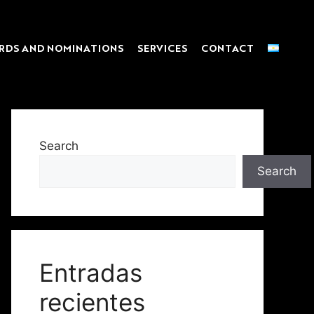
RDS AND NOMINATIONS
SERVICES
CONTACT
Search
Search
Entradas
recientes