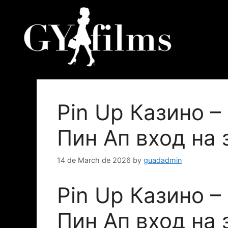
Pin Up Казино 
Пин Ап вход на 
14 de March de 2026
by
guadadmin
Pin Up Казино 
Пин Ап вход на 