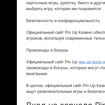
карточные игры, рулетку, бинго и друг
выбрать игру, которая им понравится.
Безопасность и конфиденциальность
Официальный сайт Pin Up Казино обес
игроков, используя современные техн
Промокоды и бонусы
Официальный сайт Pin Up
пин ап вход 
промокоды и бонусы, которые могут по
выигрыши.
В целом, официальный сайт Pin Up Каз
ищут развлекательные игры и безопасн