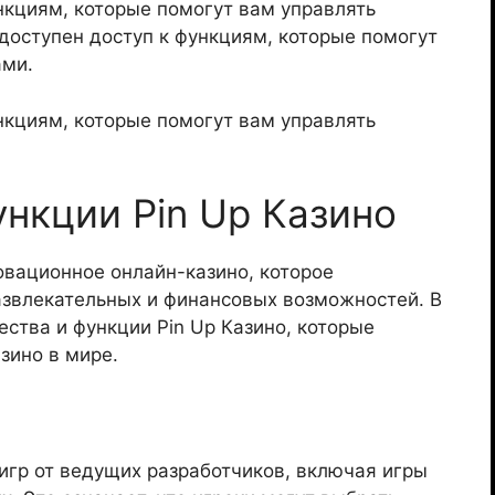
нкциям, которые помогут вам управлять
доступен доступ к функциям, которые помогут
ами.
нкциям, которые помогут вам управлять
нкции Pin Up Казино
новационное онлайн-казино, которое
азвлекательных и финансовых возможностей. В
ства и функции Pin Up Казино, которые
зино в мире.
 игр от ведущих разработчиков, включая игры