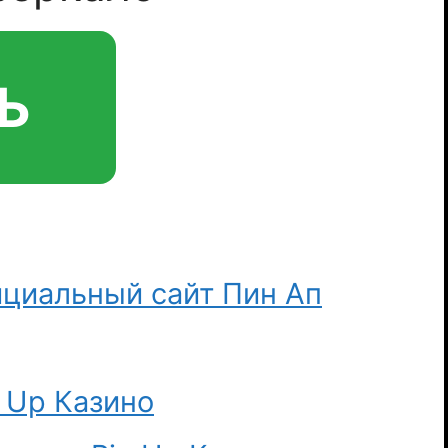
Ь
ициальный сайт Пин Ап
n Up Казино