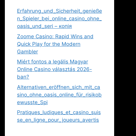
Erfahrung_und_Sicherheit_genieße
n_Spieler_bei_online_casino_ohne_
oasis_und_seri – копія
Zoome Casino: Rapid Wins and
Quick Play for the Modern
Gambler
Miért fontos a legális Magyar
Online Casino választás 2026-
ban?
Alternativen_eröffnen_sich_mit_ca
sino_ohne_oasis_online_für_risikob
ewusste_Spi
Pratiques_ludiques_et_casino_suis
se_en_ligne_pour_joueurs_avertis