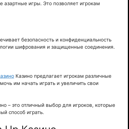
ие азартные игры. Это позволяет игрокам
печивает безопасность и конфиденциальность
ологии шифрования и защищенные соединения.
казино
Казино предлагает игрокам различные
мочь им начать играть и увеличить свои
ино – это отличный выбор для игроков, которые
ый способ играть.