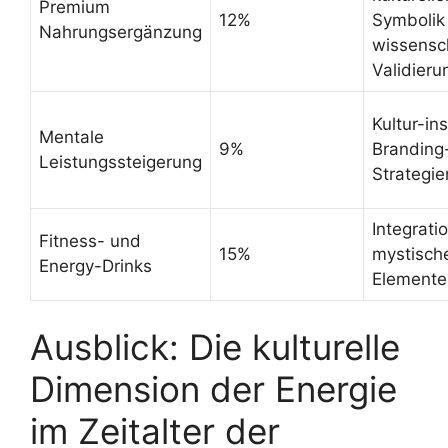
Premium
12%
Symbolik
Nahrungsergänzung
wissensch
Validieru
Kultur-ins
Mentale
9%
Branding
Leistungssteigerung
Strategie
Integrati
Fitness- und
15%
mystisch
Energy-Drinks
Elemente
Ausblick: Die kulturelle
Dimension der Energie
im Zeitalter der