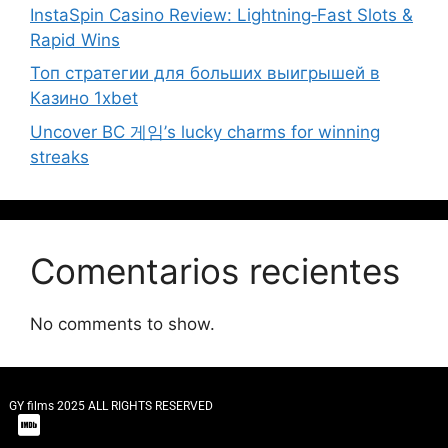
InstaSpin Casino Review: Lightning‑Fast Slots &
Rapid Wins
Топ стратегии для больших выигрышей в
Казино 1xbet
Uncover BC 게임’s lucky charms for winning
streaks
Comentarios recientes
No comments to show.
GY films 2025 ALL RIGHTS RESERVED