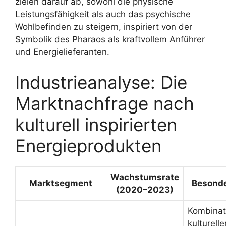
zielen darauf ab, sowohl die physische
Leistungsfähigkeit als auch das psychische
Wohlbefinden zu steigern, inspiriert von der
Symbolik des Pharaos als kraftvollem Anführer
und Energielieferanten.
Industrieanalyse: Die
Marktnachfrage nach
kulturell inspirierten
Energieprodukten
Wachstumsrate
Marktsegment
Besonde
(2020–2023)
Kombinat
kulturelle