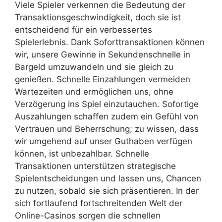
Viele Spieler verkennen die Bedeutung der
Transaktionsgeschwindigkeit, doch sie ist
entscheidend für ein verbessertes
Spielerlebnis. Dank Soforttransaktionen können
wir, unsere Gewinne in Sekundenschnelle in
Bargeld umzuwandeln und sie gleich zu
genießen. Schnelle Einzahlungen vermeiden
Wartezeiten und ermöglichen uns, ohne
Verzögerung ins Spiel einzutauchen. Sofortige
Auszahlungen schaffen zudem ein Gefühl von
Vertrauen und Beherrschung; zu wissen, dass
wir umgehend auf unser Guthaben verfügen
können, ist unbezahlbar. Schnelle
Transaktionen unterstützen strategische
Spielentscheidungen und lassen uns, Chancen
zu nutzen, sobald sie sich präsentieren. In der
sich fortlaufend fortschreitenden Welt der
Online-Casinos sorgen die schnellen