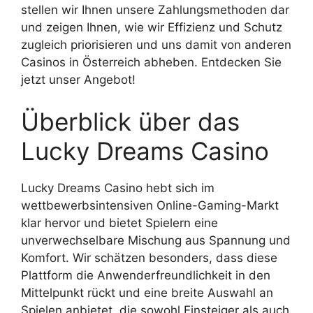
stellen wir Ihnen unsere Zahlungsmethoden dar
und zeigen Ihnen, wie wir Effizienz und Schutz
zugleich priorisieren und uns damit von anderen
Casinos in Österreich abheben. Entdecken Sie
jetzt unser Angebot!
Überblick über das
Lucky Dreams Casino
Lucky Dreams Casino hebt sich im
wettbewerbsintensiven Online-Gaming-Markt
klar hervor und bietet Spielern eine
unverwechselbare Mischung aus Spannung und
Komfort. Wir schätzen besonders, dass diese
Plattform die Anwenderfreundlichkeit in den
Mittelpunkt rückt und eine breite Auswahl an
Spielen anbietet, die sowohl Einsteiger als auch