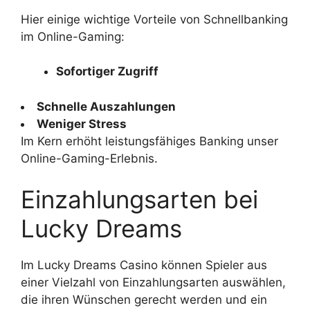
Hier einige wichtige Vorteile von Schnellbanking
im Online-Gaming:
Sofortiger Zugriff
Schnelle Auszahlungen
Weniger Stress
Im Kern erhöht leistungsfähiges Banking unser
Online-Gaming-Erlebnis.
Einzahlungsarten bei
Lucky Dreams
Im Lucky Dreams Casino können Spieler aus
einer Vielzahl von Einzahlungsarten auswählen,
die ihren Wünschen gerecht werden und ein