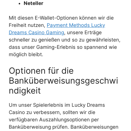
Neteller
Mit diesen E-Wallet-Optionen können wir die
Freiheit nutzen,
Payment Methods Lucky
Dreams Casino Gaming
, unsere Erträge
schneller zu genießen und so zu gewährleisten,
dass unser Gaming-Erlebnis so spannend wie
möglich bleibt.
Optionen für die
Banküberweisungsgeschwi
ndigkeit
Um unser Spielerlebnis im Lucky Dreams
Casino zu verbessern, sollten wir die
verfügbaren Auszahlungsoptionen per
Banküberweisung prüfen. Banküberweisungen