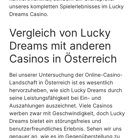
unseres kompletten Spielerlebnisses im Lucky
Dreams Casino.
Vergleich von Lucky
Dreams mit anderen
Casinos in Österreich
Bei unserer Untersuchung der Online-Casino-
Landschaft in Österreich ist es wesentlich
hervorzuheben, wie sich Lucky Dreams durch
seine Leistungsfähigkeit bei Ein- und
Auszahlungen auszeichnet. Viele Casinos
werben zwar mit Geschwindigkeit, doch Lucky
Dreams bietet ein störungsfreies und
benutzerfreundliches Erlebnis. Sehen wir uns
genauer an, wie es im Gegenüberstellung zu