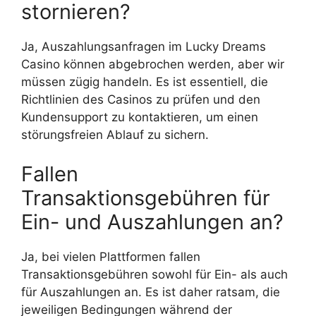
stornieren?
Ja, Auszahlungsanfragen im Lucky Dreams
Casino können abgebrochen werden, aber wir
müssen zügig handeln. Es ist essentiell, die
Richtlinien des Casinos zu prüfen und den
Kundensupport zu kontaktieren, um einen
störungsfreien Ablauf zu sichern.
Fallen
Transaktionsgebühren für
Ein- und Auszahlungen an?
Ja, bei vielen Plattformen fallen
Transaktionsgebühren sowohl für Ein- als auch
für Auszahlungen an. Es ist daher ratsam, die
jeweiligen Bedingungen während der