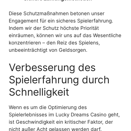
Diese Schutzmaßnahmen betonen unser
Engagement für ein sicheres Spielerfahrung.
Indem wir der Schutz höchste Priorität
einräumen, können wir uns auf das Wesentliche
konzentrieren – den Reiz des Spielens,
unbeeinträchtigt von Geldsorgen.
Verbesserung des
Spielerfahrung durch
Schnelligkeit
Wenn es um die Optimierung des
Spielerlebnisses im Lucky Dreams Casino geht,
ist Geschwindigkeit ein kritischer Faktor, der
nicht außer Acht gelassen werden darf.