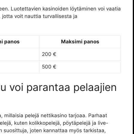
seen. Luotettavien kasinoiden löytäminen voi vaatia
otta voit nauttia turvallisesta ja
i panos
Maksimi panos
200 €
500 €
u voi parantaa pelaajien
, millaisia pelejä nettikasino tarjoaa. Parhaat
elejä, kuten kolikkopelejä, pöytäpelejä ja live-
n suosittuja, joten kannattaa myös tarkistaa,