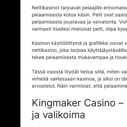
Nettikasinot tarjoavat pelaajille erinomai
pelaamisesta kotoa käsin. Pelit ovat saata
pelaamisesta joustavaa ja vaivatonta. Voit 
varmasti itsellesi mieluisat pelit, olipa kys
Kasinon käyttöliittymä ja grafiikka voivat
nettikasino, joka tarjoaa käyttäjäystäväll
tekee pelaamisesta mukavampaa ja houk
Tässä osiosta löydät tietoa siitä, miten va
virheitä valitessaan kasinoa, ja siksi on t
arvostelut. Näin varmistat, että pelaamine
Kingmaker Casino –
ja valikoima