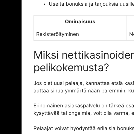
Useita bonuksia ja tarjouksia uusille 
Ominaisuus
Rekisteröityminen
N
Miksi nettikasinoide
pelikokemusta?
Jos olet uusi pelaaja, kannattaa etsiä kasi
auttaa sinua ymmärtämään paremmin, kuink
Erinomainen asiakaspalvelu on tärkeä osa 
kysyttävää tai ongelmia, voit olla varma, 
Pelaajat voivat hyödyntää erilaisia bonuks