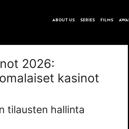
ABOUT US
SERIES
FILMS
AWA
inot 2026:
omalaiset kasinot
 tilausten hallinta