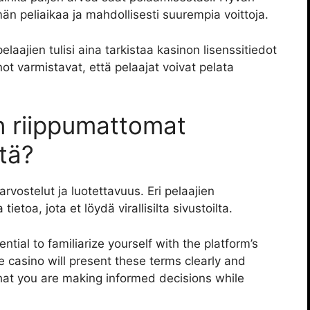
n peliaikaa ja mahdollisesti suurempia voittoja.
pelaajien tulisi aina tarkistaa kasinon lisenssitiedot
not varmistavat, että pelaajat voivat pelata
en riippumattomat
itä?
arvostelut ja luotettavuus. Eri pelaajien
etoa, jota et löydä virallisilta sivustoilta.
ntial to familiarize yourself with the platform’s
e casino will present these terms clearly and
that you are making informed decisions while