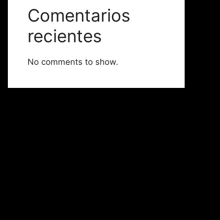
Comentarios
recientes
No comments to show.