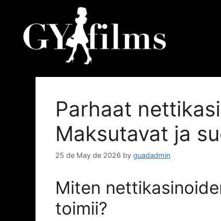
Parhaat nettikas
Maksutavat ja su
25 de May de 2026
by
guadadmin
Miten nettikasinoiden
toimii?