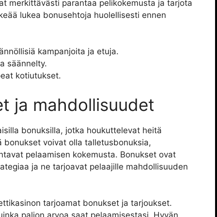
at merkittävästi parantaa pelikokemusta ja tarjota
eää lukea bonusehtoja huolellisesti ennen
ännöllisiä kampanjoita ja etuja.
ja säännelty.
peat kotiutukset.
t ja mahdollisuudet
aisilla bonuksilla, jotka houkuttelevat heitä
bonukset voivat olla talletusbonuksia,
arantavat pelaamisen kokemusta. Bonukset ovat
ategiaa ja ne tarjoavat pelaajille mahdollisuuden
nettikasinon tarjoamat bonukset ja tarjoukset.
kuinka paljon arvoa saat pelaamisestasi. Hyvän