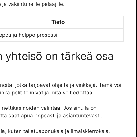
ja vakiintuneille pelaajille.
Tieto
opea ja helppo prosessi
n yhteisö on tärkeä osa
noita, jotka tarjoavat ohjeita ja vinkkejä. Tämä voi
a pelit toimivat ja mitä voit odottaa.
nettikasinoiden valintaa. Jos sinulla on
että saat apua nopeasti ja asiantuntevasti.
ia, kuten talletusbonuksia ja ilmaiskierroksia,