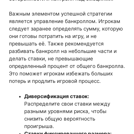
Важным элементом успешной стратегии
является управление банкроллом. Игрокам
следует заранее определять сумму, которую
они готовы потратить на игру, и не
превышать её. Также рекомендуется
разбивать банкролл на небольшие части и
делать ставки, не превышающие
определенный процент от общего банкролла.
Это поможет игрокам избежать больших
потерь и продлить игровой процесс.
Диверсификация ставок:
Распределите свои ставки между
разными уровнями риска, чтобы
снизить общую вероятность
проигрыша.
Ставки фиксированного размера: