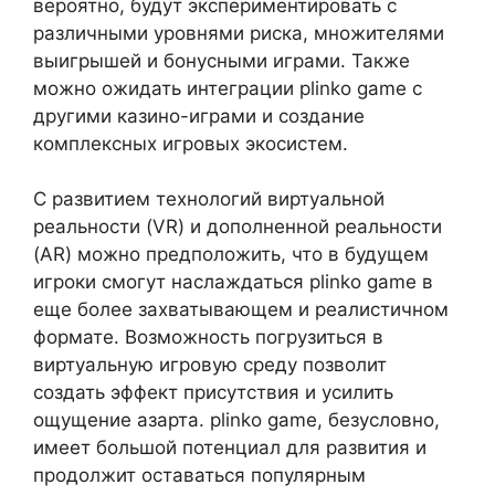
вероятно, будут экспериментировать с
различными уровнями риска, множителями
выигрышей и бонусными играми. Также
можно ожидать интеграции plinko game с
другими казино-играми и создание
комплексных игровых экосистем.
С развитием технологий виртуальной
реальности (VR) и дополненной реальности
(AR) можно предположить, что в будущем
игроки смогут наслаждаться plinko game в
еще более захватывающем и реалистичном
формате. Возможность погрузиться в
виртуальную игровую среду позволит
создать эффект присутствия и усилить
ощущение азарта. plinko game, безусловно,
имеет большой потенциал для развития и
продолжит оставаться популярным