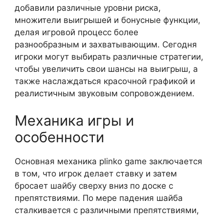
добавили различные уровни риска,
множители выигрышей и бонусные функции,
делая игровой процесс более
разнообразным и захватывающим. Сегодня
игроки могут выбирать различные стратегии,
чтобы увеличить свои шансы на выигрыш, а
также наслаждаться красочной графикой и
реалистичным звуковым сопровождением.
Механика игры и
особенности
Основная механика plinko game заключается
в том, что игрок делает ставку и затем
бросает шайбу сверху вниз по доске с
препятствиями. По мере падения шайба
сталкивается с различными препятствиями,