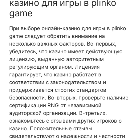
казино для игры в plinko
game
При выборе онлайн-казино для игры в plinko
game следует обратить внимание на
несколько важных факторов. Во-первых,
убедитесь, что казино имеет действующую
лицензию, выданную авторитетным
регулирующим органом. Лицензия
гарантирует, что казино работает в
соответствии с законодательством и
придерживается строгих стандартов
безопасности. Во-вторых, проверьте наличие
сертификации RNG от независимой
аудиторской организации. В-третьих,
ознакомьтесь с отзывами других игроков о
казино. Положительные отзывы
свидетельствуют о надежности и честности