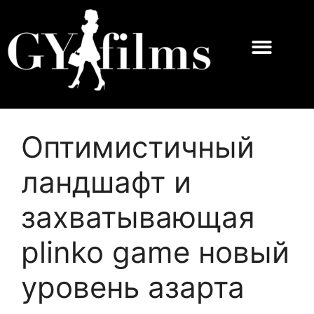
Оптимистичный
ландшафт и
захватывающая
plinko game новый
уровень азарта