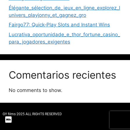
Élégante_sélection_de_jeux_en_ligne_explorez_l
univers_playjonny_et_gagnez_gro
Fairgo77: Quick‑Play Slots and Instant Wins
Lucrativa_oportunidade_e_thor_fortune_casino_
para_jogadores_exigentes
Comentarios recientes
No comments to show.
GY films 2025 ALL RIGHTS RESERVED