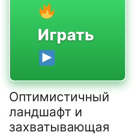
Играть
Оптимистичный
ландшафт и
захватывающая