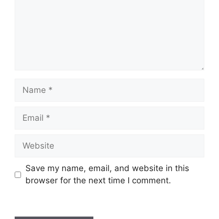
Save my name, email, and website in this
browser for the next time I comment.