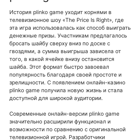
История plinko game уходит корнями в
телевизионное шоу «The Price Is Right», где
эта игра использовалась как способ выиграть
денежные призы. Участникам предлагалось
бросать шайбу сверху вниз по доске с
гвоздями, а сумма выигрыша зависела от
того, в какой ячейке внизу остановится
шайба. Этот формат быстро завоевал
популярность благодаря своей простоте и
зрелищности. С появлением онлайн-казино
plinko game получила новую жизнь и стала
доступной для широкой аудитории.
Современные онлайн-версии plinko game
значительно расширили функционал и
возможности по сравнению с оригинальной
телевизионной игрой. Разработчики