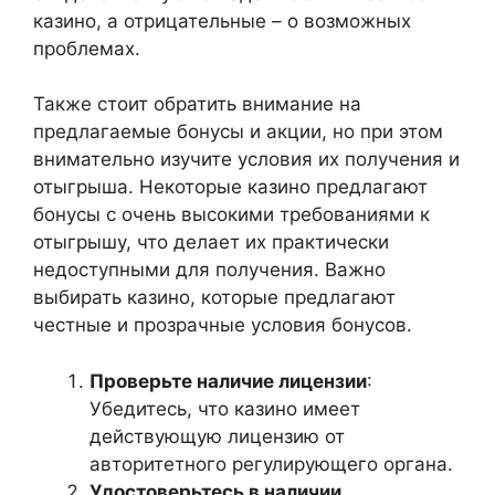
казино, а отрицательные – о возможных
проблемах.
Также стоит обратить внимание на
предлагаемые бонусы и акции, но при этом
внимательно изучите условия их получения и
отыгрыша. Некоторые казино предлагают
бонусы с очень высокими требованиями к
отыгрышу, что делает их практически
недоступными для получения. Важно
выбирать казино, которые предлагают
честные и прозрачные условия бонусов.
Проверьте наличие лицензии
:
Убедитесь, что казино имеет
действующую лицензию от
авторитетного регулирующего органа.
Удостоверьтесь в наличии