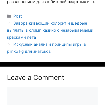
развлечением для любителей азартных игр.
Post
Завораживающий колорит и щедрые
выплаты в олимп казино с незабываемыми
красками лета
Искусный анализ и принципы игры в
plinko kg для знатоков
Leave a Comment