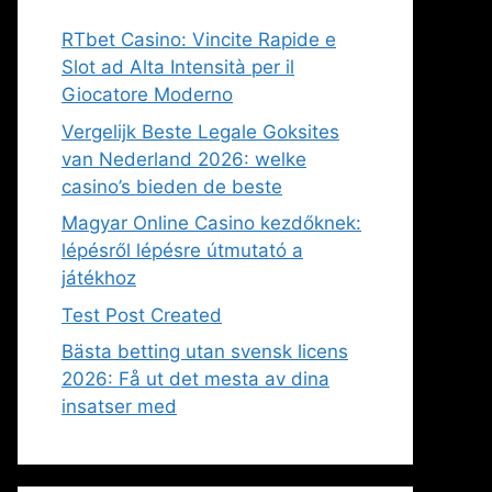
RTbet Casino: Vincite Rapide e
Slot ad Alta Intensità per il
Giocatore Moderno
Vergelijk Beste Legale Goksites
van Nederland 2026: welke
casino’s bieden de beste
Magyar Online Casino kezdőknek:
lépésről lépésre útmutató a
játékhoz
Test Post Created
Bästa betting utan svensk licens
2026: Få ut det mesta av dina
insatser med