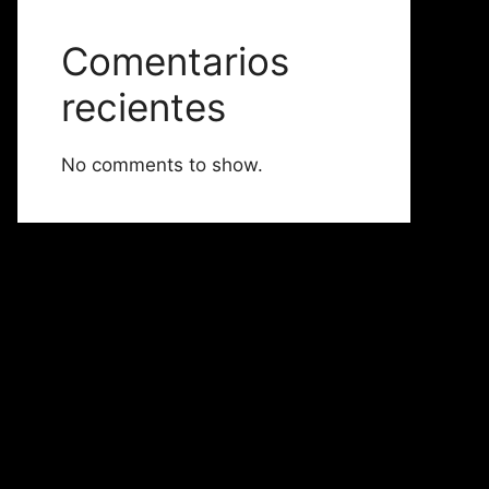
Comentarios
recientes
No comments to show.