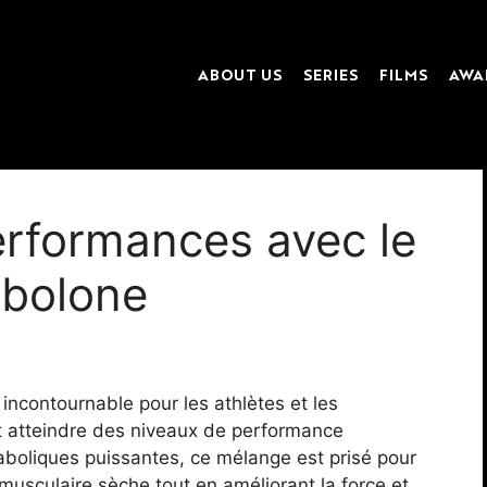
ABOUT US
SERIES
FILMS
AWA
erformances avec le
nbolone
ncontournable pour les athlètes et les
t atteindre des niveaux de performance
aboliques puissantes, ce mélange est prisé pour
musculaire sèche tout en améliorant la force et