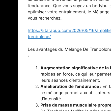
l’endurance. Que vous soyez un bodybuil
optimiser votre entraînement, le Mélange 
vous recherchez.
https://5tarapub.com/2026/05/16/amplif
trenbolone/
Les avantages du Mélange De Trenbolone 
:
Augmentation significative de la f
rapides en force, ce qui leur perme
leurs séances d’entraînement.
Amélioration de l’endurance :
En f
ce mélange permet aux utilisateurs 
d’intensité.
Prise de masse musculaire propre