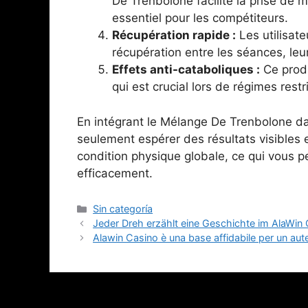
De Trenbolone facilite la prise de 
essentiel pour les compétiteurs.
Récupération rapide :
Les utilisat
récupération entre les séances, le
Effets anti-cataboliques :
Ce produ
qui est crucial lors de régimes restri
En intégrant le Mélange De Trenbolone da
seulement espérer des résultats visibles
condition physique globale, ce qui vous pe
efficacement.
Sin categoría
Jeder Dreh erzählt eine Geschichte im AlaWin 
Alawin Casino è una base affidabile per un auten