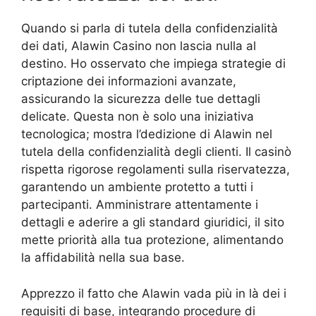
Quando si parla di tutela della confidenzialità
dei dati, Alawin Casino non lascia nulla al
destino. Ho osservato che impiega strategie di
criptazione dei informazioni avanzate,
assicurando la sicurezza delle tue dettagli
delicate. Questa non è solo una iniziativa
tecnologica; mostra l’dedizione di Alawin nel
tutela della confidenzialità degli clienti. Il casinò
rispetta rigorose regolamenti sulla riservatezza,
garantendo un ambiente protetto a tutti i
partecipanti. Amministrare attentamente i
dettagli e aderire a gli standard giuridici, il sito
mette priorità alla tua protezione, alimentando
la affidabilità nella sua base.
Apprezzo il fatto che Alawin vada più in là dei i
requisiti di base, integrando procedure di