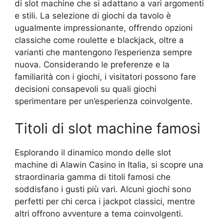
di slot machine che si adattano a vari argomenti
e stili. La selezione di giochi da tavolo è
ugualmente impressionante, offrendo opzioni
classiche come roulette e blackjack, oltre a
varianti che mantengono l’esperienza sempre
nuova. Considerando le preferenze e la
familiarità con i giochi, i visitatori possono fare
decisioni consapevoli su quali giochi
sperimentare per un’esperienza coinvolgente.
Titoli di slot machine famosi
Esplorando il dinamico mondo delle slot
machine di Alawin Casino in Italia, si scopre una
straordinaria gamma di titoli famosi che
soddisfano i gusti più vari. Alcuni giochi sono
perfetti per chi cerca i jackpot classici, mentre
altri offrono avventure a tema coinvolgenti.