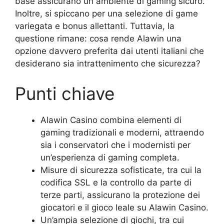
base assicurano un ambiente di gaming sicuro.
Inoltre, si spiccano per una selezione di game
variegata e bonus allettanti. Tuttavia, la
questione rimane: cosa rende Alawin una
opzione davvero preferita dai utenti italiani che
desiderano sia intrattenimento che sicurezza?
Punti chiave
Alawin Casino combina elementi di
gaming tradizionali e moderni, attraendo
sia i conservatori che i modernisti per
un’esperienza di gaming completa.
Misure di sicurezza sofisticate, tra cui la
codifica SSL e la controllo da parte di
terze parti, assicurano la protezione dei
giocatori e il gioco leale su Alawin Casino.
Un’ampia selezione di giochi, tra cui