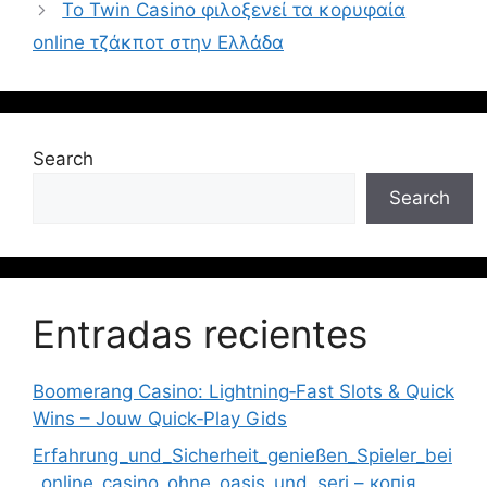
Το Twin Casino φιλοξενεί τα κορυφαία
online τζάκποτ στην Ελλάδα
Search
Search
Entradas recientes
Boomerang Casino: Lightning‑Fast Slots & Quick
Wins – Jouw Quick‑Play Gids
Erfahrung_und_Sicherheit_genießen_Spieler_bei
_online_casino_ohne_oasis_und_seri – копія