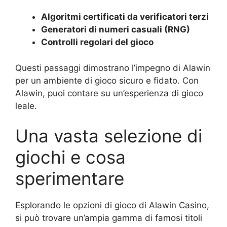
Algoritmi certificati da verificatori terzi
Generatori di numeri casuali (RNG)
Controlli regolari del gioco
Questi passaggi dimostrano l’impegno di Alawin
per un ambiente di gioco sicuro e fidato. Con
Alawin, puoi contare su un’esperienza di gioco
leale.
Una vasta selezione di
giochi e cosa
sperimentare
Esplorando le opzioni di gioco di Alawin Casino,
si può trovare un’ampia gamma di famosi titoli