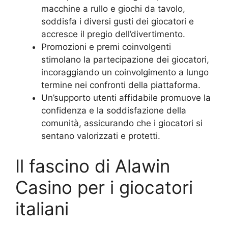
macchine a rullo e giochi da tavolo,
soddisfa i diversi gusti dei giocatori e
accresce il pregio dell’divertimento.
Promozioni e premi coinvolgenti
stimolano la partecipazione dei giocatori,
incoraggiando un coinvolgimento a lungo
termine nei confronti della piattaforma.
Un’supporto utenti affidabile promuove la
confidenza e la soddisfazione della
comunità, assicurando che i giocatori si
sentano valorizzati e protetti.
Il fascino di Alawin
Casino per i giocatori
italiani