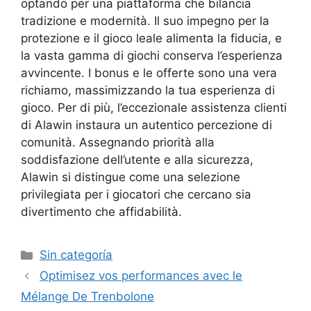
optando per una piattaforma che bilancia
tradizione e modernità. Il suo impegno per la
protezione e il gioco leale alimenta la fiducia, e
la vasta gamma di giochi conserva l’esperienza
avvincente. I bonus e le offerte sono una vera
richiamo, massimizzando la tua esperienza di
gioco. Per di più, l’eccezionale assistenza clienti
di Alawin instaura un autentico percezione di
comunità. Assegnando priorità alla
soddisfazione dell’utente e alla sicurezza,
Alawin si distingue come una selezione
privilegiata per i giocatori che cercano sia
divertimento che affidabilità.
Sin categoría
Optimisez vos performances avec le
Mélange De Trenbolone