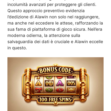
incolumità avanzati per proteggere gli clienti.
Questo approccio preventivo evidenzia
l’dedizione di Alawin non solo nel raggiungere,
ma anche nel eccedere le attese, rafforzando la
sua fama di piattaforma di gioco sicura. Nell’era
moderna odierna, la attenzione sulla
salvaguardia dei dati è cruciale e Alawin eccelle
in questo.