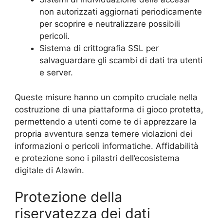
non autorizzati aggiornati periodicamente
per scoprire e neutralizzare possibili
pericoli.
Sistema di crittografia SSL per
salvaguardare gli scambi di dati tra utenti
e server.
Queste misure hanno un compito cruciale nella
costruzione di una piattaforma di gioco protetta,
permettendo a utenti come te di apprezzare la
propria avventura senza temere violazioni dei
informazioni o pericoli informatiche. Affidabilità
e protezione sono i pilastri dell’ecosistema
digitale di Alawin.
Protezione della
riservatezza dei dati