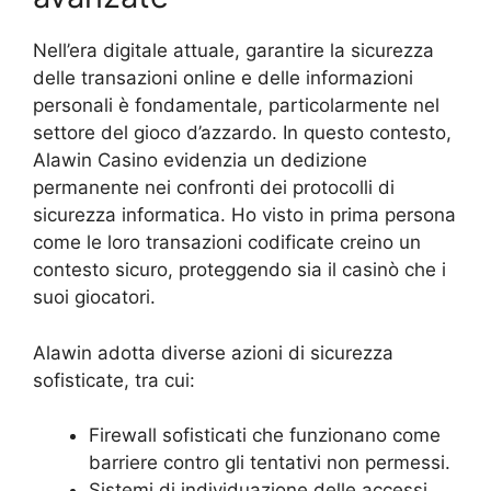
Nell’era digitale attuale, garantire la sicurezza
delle transazioni online e delle informazioni
personali è fondamentale, particolarmente nel
settore del gioco d’azzardo. In questo contesto,
Alawin Casino evidenzia un dedizione
permanente nei confronti dei protocolli di
sicurezza informatica. Ho visto in prima persona
come le loro transazioni codificate creino un
contesto sicuro, proteggendo sia il casinò che i
suoi giocatori.
Alawin adotta diverse azioni di sicurezza
sofisticate, tra cui:
Firewall sofisticati che funzionano come
barriere contro gli tentativi non permessi.
Sistemi di individuazione delle accessi