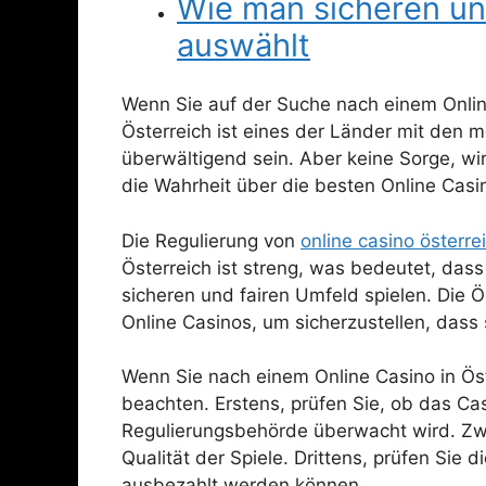
Wie man sicheren un
auswählt
Wenn Sie auf der Suche nach einem Online 
Österreich ist eines der Länder mit den 
überwältigend sein. Aber keine Sorge, wir
die Wahrheit über die besten Online Casin
Die Regulierung von
online casino österre
Österreich ist streng, was bedeutet, dass
sicheren und fairen Umfeld spielen. Die Ö
Online Casinos, um sicherzustellen, dass
Wenn Sie nach einem Online Casino in Öst
beachten. Erstens, prüfen Sie, ob das Casi
Regulierungsbehörde überwacht wird. Zwe
Qualität der Spiele. Drittens, prüfen Sie
ausbezahlt werden können.