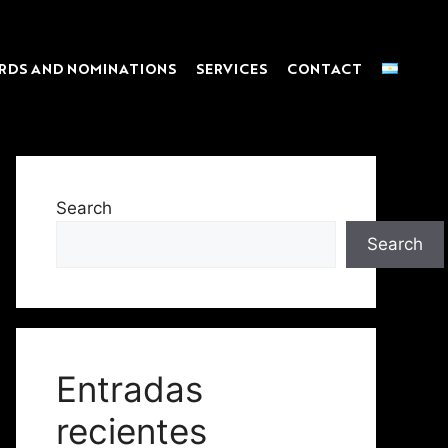
RDS AND NOMINATIONS
SERVICES
CONTACT
Search
Search
Entradas
recientes