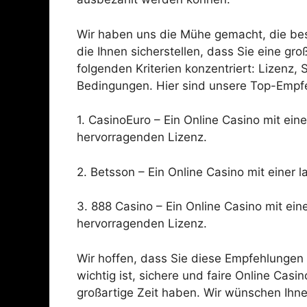
Wir haben uns die Mühe gemacht, die bes
die Ihnen sicherstellen, dass Sie eine gr
folgenden Kriterien konzentriert: Lizenz, 
Bedingungen. Hier sind unsere Top-Empf
1. CasinoEuro – Ein Online Casino mit ein
hervorragenden Lizenz.
2. Betsson – Ein Online Casino mit einer 
3. 888 Casino – Ein Online Casino mit ein
hervorragenden Lizenz.
Wir hoffen, dass Sie diese Empfehlungen h
wichtig ist, sichere und faire Online Casi
großartige Zeit haben. Wir wünschen Ihnen