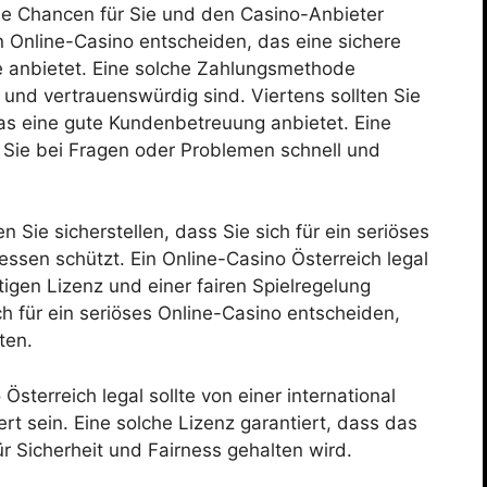
die Chancen für Sie und den Casino-Anbieter
 ein Online-Casino entscheiden, das eine sichere
anbietet. Eine solche Zahlungsmethode
r und vertrauenswürdig sind. Viertens sollten Sie
das eine gute Kundenbetreuung anbietet. Eine
 Sie bei Fragen oder Problemen schnell und
 Sie sicherstellen, dass Sie sich für ein seriöses
essen schützt. Ein Online-Casino Österreich legal
tigen Lizenz und einer fairen Spielregelung
ich für ein seriöses Online-Casino entscheiden,
ten.
Österreich legal sollte von einer international
t sein. Eine solche Lizenz garantiert, dass das
 Sicherheit und Fairness gehalten wird.