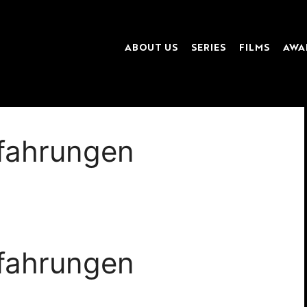
ABOUT US
SERIES
FILMS
AWA
rfahrungen
rfahrungen