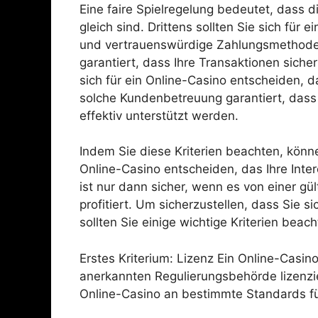
Eine faire Spielregelung bedeutet, dass 
gleich sind. Drittens sollten Sie sich für
und vertrauenswürdige Zahlungsmethode 
garantiert, dass Ihre Transaktionen siche
sich für ein Online-Casino entscheiden, 
solche Kundenbetreuung garantiert, dass
effektiv unterstützt werden.
Indem Sie diese Kriterien beachten, können
Online-Casino entscheiden, das Ihre Inter
ist nur dann sicher, wenn es von einer gül
profitiert. Um sicherzustellen, dass Sie s
sollten Sie einige wichtige Kriterien beach
Erstes Kriterium: Lizenz Ein Online-Casino 
anerkannten Regulierungsbehörde lizenzier
Online-Casino an bestimmte Standards für