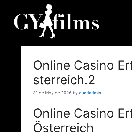
Online Casino E
sterreich.2
31 de May de 2026
by
guadadmin
Online Casino E
Österreich