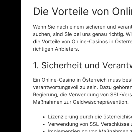
Die Vorteile von Onl
Wenn Sie nach einem sicheren und verant
suchen, sind Sie bei uns genau richtig. 
die Vorteile von Online-Casinos in Österr
richtigen Anbieters.
1. Sicherheit und Verant
Ein Online-Casino in Österreich muss bes
verantwortungsvoll zu sein. Dazu gehören
Regierung, die Verwendung von SSL-Vers
Maßnahmen zur Geldwäscheprävention.
Lizenzierung durch die österreichi
Verwendung von SSL-Verschlüssel
Implementierung von Maßnahmen z