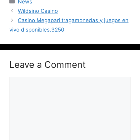
News
Wildsino Casino
Casino Megapari tragamonedas y juegos en
vivo disponibles.3250
Leave a Comment