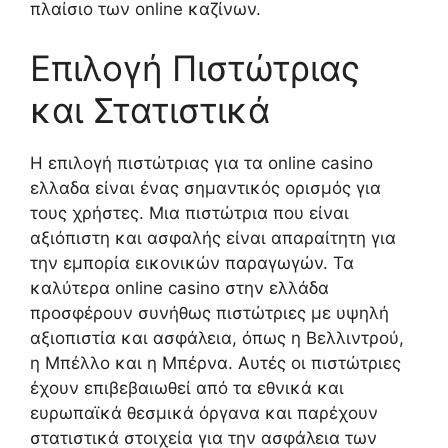
πλαίσιο των online καζίνων.
Επιλογή Πιστώτριας
και Στατιστικά
Η επιλογή πιστώτριας για τα online casino
ελλαδα είναι ένας σημαντικός ορισμός για
τους χρήστες. Μια πιστώτρια που είναι
αξιόπιστη και ασφαλής είναι απαραίτητη για
την εμπορία εικονικών παραγωγών. Τα
καλύτερα online casino στην ελλάδα
προσφέρουν συνήθως πιστώτριες με υψηλή
αξιοπιστία και ασφάλεια, όπως η Βελλιντρού,
η Μπέλλο και η Μπέρνα. Αυτές οι πιστώτριες
έχουν επιβεβαιωθεί από τα εθνικά και
ευρωπαϊκά θεσμικά όργανα και παρέχουν
στατιστικά στοιχεία για την ασφάλεια των