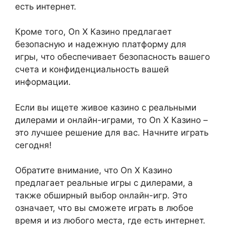
есть интернет.
Кроме того, On X Казино предлагает
безопасную и надежную платформу для
игры, что обеспечивает безопасность вашего
счета и конфиденциальность вашей
информации.
Если вы ищете живое казино с реальными
дилерами и онлайн-играми, то On X Казино –
это лучшее решение для вас. Начните играть
сегодня!
Обратите внимание, что On X Казино
предлагает реальные игры с дилерами, а
также обширный выбор онлайн-игр. Это
означает, что вы сможете играть в любое
время и из любого места, где есть интернет.