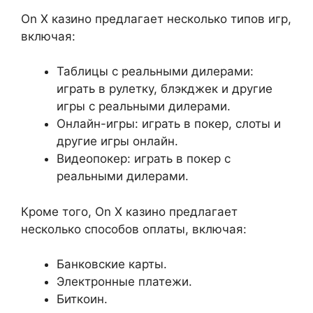
On X казино предлагает несколько типов игр,
включая:
Таблицы с реальными дилерами:
играть в рулетку, блэкджек и другие
игры с реальными дилерами.
Онлайн-игры: играть в покер, слоты и
другие игры онлайн.
Видеопокер: играть в покер с
реальными дилерами.
Кроме того, On X казино предлагает
несколько способов оплаты, включая:
Банковские карты.
Электронные платежи.
Биткоин.