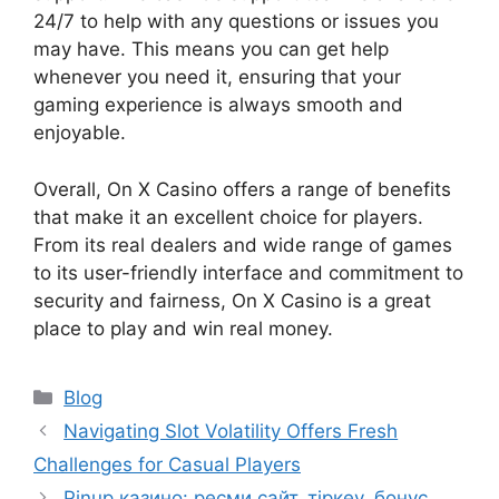
24/7 to help with any questions or issues you
may have. This means you can get help
whenever you need it, ensuring that your
gaming experience is always smooth and
enjoyable.
Overall, On X Casino offers a range of benefits
that make it an excellent choice for players.
From its real dealers and wide range of games
to its user-friendly interface and commitment to
security and fairness, On X Casino is a great
place to play and win real money.
Blog
Navigating Slot Volatility Offers Fresh
Challenges for Casual Players
Pinup казино: ресми сайт, тіркеу, бонус