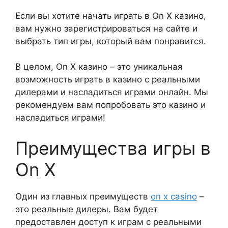
Если вы хотите начать играть в On X казино,
вам нужно зарегистрироваться на сайте и
выбрать тип игры, который вам понравится.
В целом, On X казино – это уникальная
возможность играть в казино с реальными
дилерами и насладиться играми онлайн. Мы
рекомендуем вам попробовать это казино и
насладиться играми!
Преимущества игры в
On X
Один из главных преимуществ
on x casino
–
это реальные дилеры. Вам будет
предоставлен доступ к играм с реальными