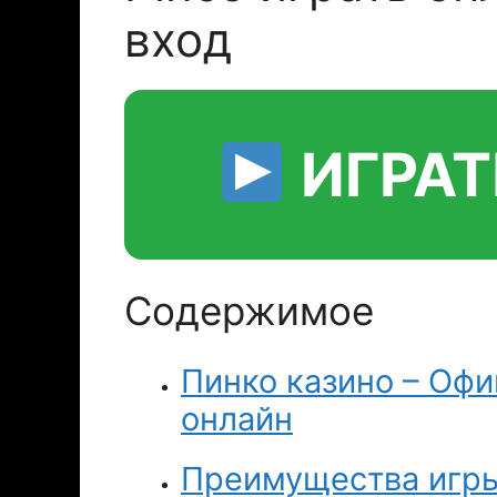
вход
ИГРАТ
Содержимое
Пинко казино – Офи
онлайн
Преимущества игры