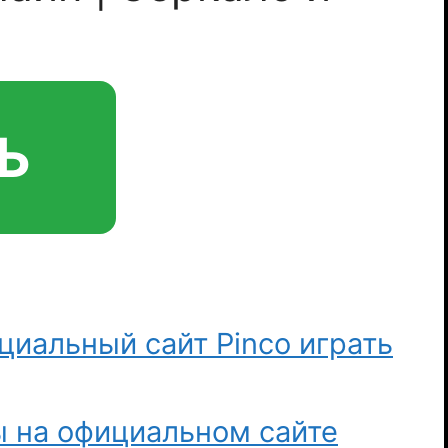
Ь
циальный сайт Pinco играть
 на официальном сайте