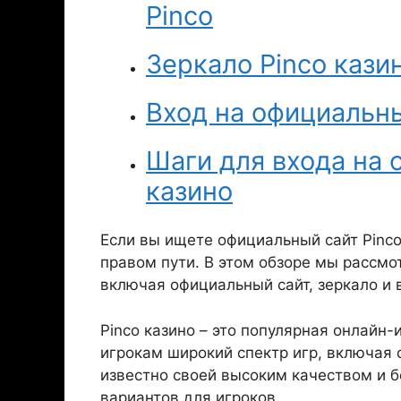
Pinco
Зеркало Pinco кази
Вход на официальны
Шаги для входа на 
казино
Если вы ищете официальный сайт Pinco 
правом пути. В этом обзоре мы рассмо
включая официальный сайт, зеркало и 
Pinco казино – это популярная онлайн
игрокам широкий спектр игр, включая с
известно своей высоким качеством и б
вариантов для игроков.