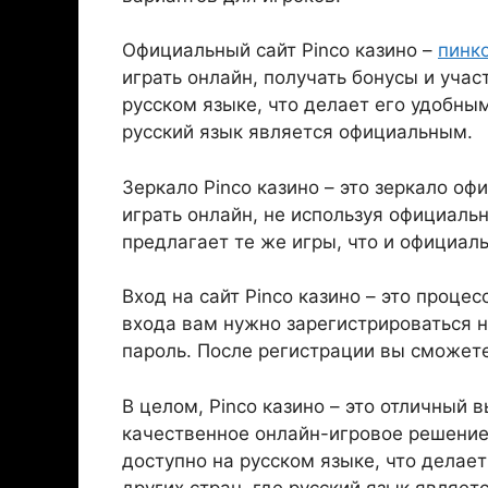
Официальный сайт Pinco казино –
пинко
играть онлайн, получать бонусы и учас
русском языке, что делает его удобным
русский язык является официальным.
Зеркало Pinco казино – это зеркало оф
играть онлайн, не используя официальн
предлагает те же игры, что и официаль
Вход на сайт Pinco казино – это проце
входа вам нужно зарегистрироваться н
пароль. После регистрации вы сможете
В целом, Pinco казино – это отличный 
качественное онлайн-игровое решение.
доступно на русском языке, что делает
других стран, где русский язык являе