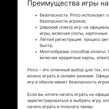
Преимущества игры на
Безопасность: Pinco использует
безопасности игроков;
Широкий спектр игр: на официал
игры, включая слоты, карточные 
Легкая регистрация: процесс рег
быстр;
Многообразие способов оплаты: 
включая кредитные карты, элект
Pinco – это отличный выбор для тех, к
можно играть в онлайн-режиме. Офици
игр и обеспечивает безопасность игрок
Если вы хотите начать играть на офици
зарегистрироваться и выбрать игру, к
начать играть и получать призы.