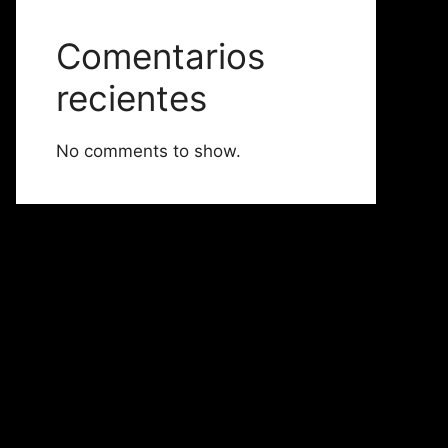
Comentarios
recientes
No comments to show.