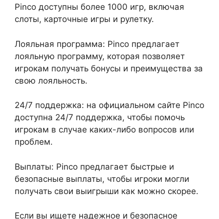
Pinco доступны более 1000 игр, включая
слоты, карточные игры и рулетку.
Лояльная программа: Pinco предлагает
лояльную программу, которая позволяет
игрокам получать бонусы и преимущества за
свою лояльность.
24/7 поддержка: на официальном сайте Pinco
доступна 24/7 поддержка, чтобы помочь
игрокам в случае каких-либо вопросов или
проблем.
Выплаты: Pinco предлагает быстрые и
безопасные выплаты, чтобы игроки могли
получать свои выигрыши как можно скорее.
Если вы ищете надежное и безопасное