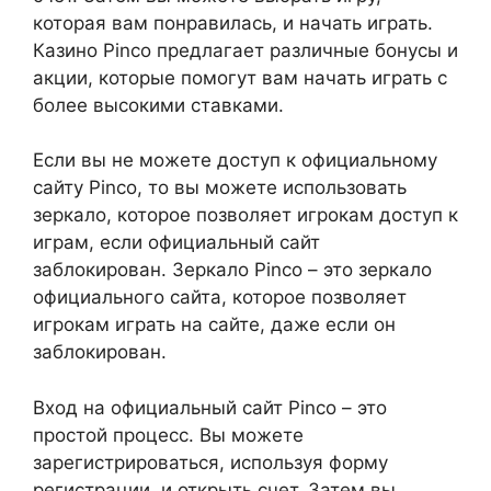
которая вам понравилась, и начать играть.
Казино Pinco предлагает различные бонусы и
акции, которые помогут вам начать играть с
более высокими ставками.
Если вы не можете доступ к официальному
сайту Pinco, то вы можете использовать
зеркало, которое позволяет игрокам доступ к
играм, если официальный сайт
заблокирован. Зеркало Pinco – это зеркало
официального сайта, которое позволяет
игрокам играть на сайте, даже если он
заблокирован.
Вход на официальный сайт Pinco – это
простой процесс. Вы можете
зарегистрироваться, используя форму
регистрации, и открыть счет. Затем вы