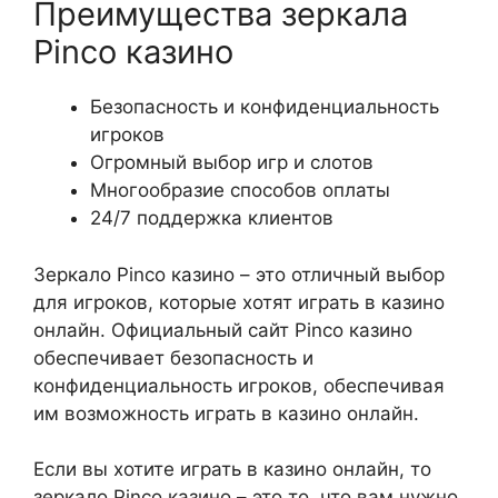
Преимущества зеркала
Pinco казино
Безопасность и конфиденциальность
игроков
Огромный выбор игр и слотов
Многообразие способов оплаты
24/7 поддержка клиентов
Зеркало Pinco казино – это отличный выбор
для игроков, которые хотят играть в казино
онлайн. Официальный сайт Pinco казино
обеспечивает безопасность и
конфиденциальность игроков, обеспечивая
им возможность играть в казино онлайн.
Если вы хотите играть в казино онлайн, то
зеркало Pinco казино – это то, что вам нужно.