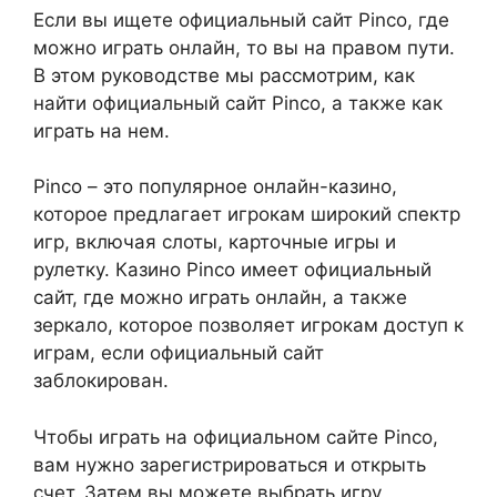
Если вы ищете официальный сайт Pinco, где
можно играть онлайн, то вы на правом пути.
В этом руководстве мы рассмотрим, как
найти официальный сайт Pinco, а также как
играть на нем.
Pinco – это популярное онлайн-казино,
которое предлагает игрокам широкий спектр
игр, включая слоты, карточные игры и
рулетку. Казино Pinco имеет официальный
сайт, где можно играть онлайн, а также
зеркало, которое позволяет игрокам доступ к
играм, если официальный сайт
заблокирован.
Чтобы играть на официальном сайте Pinco,
вам нужно зарегистрироваться и открыть
счет. Затем вы можете выбрать игру,