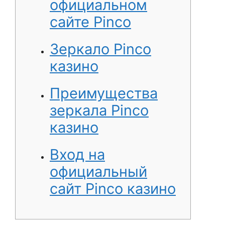
официальном
сайте Pinco
Зеркало Pinco
казино
Преимущества
зеркала Pinco
казино
Вход на
официальный
сайт Pinco казино