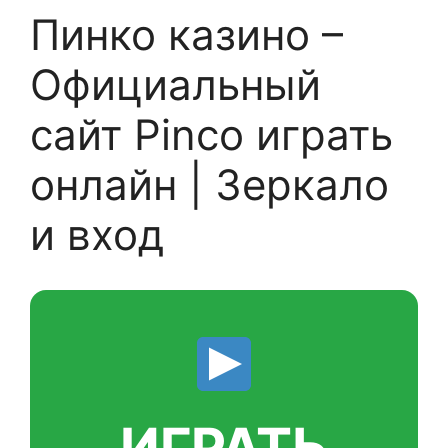
Пинко казино –
Официальный
сайт Pinco играть
онлайн | Зеркало
и вход
ИГРАТЬ