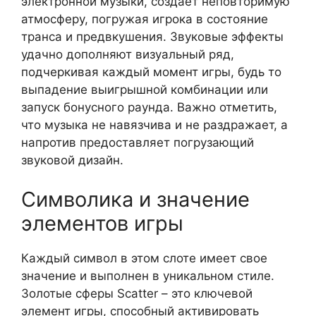
электронной музыки, создает неповторимую
атмосферу, погружая игрока в состояние
транса и предвкушения. Звуковые эффекты
удачно дополняют визуальный ряд,
подчеркивая каждый момент игры, будь то
выпадение выигрышной комбинации или
запуск бонусного раунда. Важно отметить,
что музыка не навязчива и не раздражает, а
напротив предоставляет погрузающий
звуковой дизайн.
Символика и значение
элементов игры
Каждый символ в этом слоте имеет свое
значение и выполнен в уникальном стиле.
Золотые сферы Scatter – это ключевой
элемент игры, способный активировать