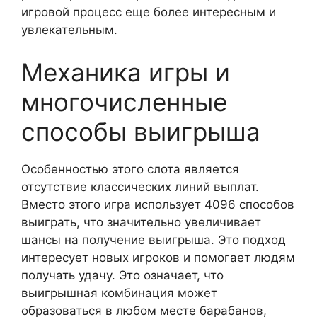
игровой процесс еще более интересным и
увлекательным.
Механика игры и
многочисленные
способы выигрыша
Особенностью этого слота является
отсутствие классических линий выплат.
Вместо этого игра использует 4096 способов
выиграть, что значительно увеличивает
шансы на получение выигрыша. Это подход
интересует новых игроков и помогает людям
получать удачу. Это означает, что
выигрышная комбинация может
образоваться в любом месте барабанов,