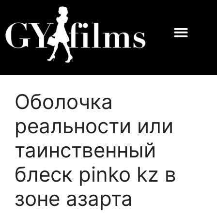
Оболочка
реальности или
таинственный
блеск pinko kz в
зоне азарта