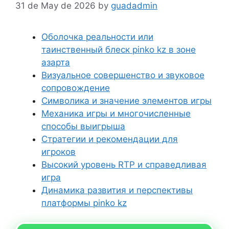
31 de May de 2026
by
guadadmin
Оболочка реальности или
таинственный блеск pinko kz в зоне
азарта
Визуальное совершенство и звуковое
сопровождение
Символика и значение элементов игры
Механика игры и многочисленные
способы выигрыша
Стратегии и рекомендации для
игроков
Высокий уровень RTP и справедливая
игра
Динамика развития и перспективы
платформы pinko kz