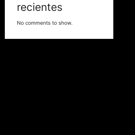
recientes
No comments to show.