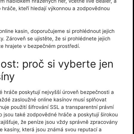
m nabídkem hrazených her, včetně live dealer, a
o hráče, kteří hledají výkonnou a zodpovědnou
online kasin, doporučujeme si prohlédnout jejich
Zároveň se ujistěte, že si prohlédnete jejich
u, že hrajete v bezpečném prostředí.
st: proč si vyberte jen
íny
ké hráče poskytují nejvyšší úroveň bezpečnosti a
 Každé zasloužné online kasínov musí splňovat
je použití šifrování SSL a transparentní právní
ino jsou také zodpovědné hráče a poskytují širokou
ajišťuje, že peníze jsou vždy správně zpracovány
e kasíny, která jsou známá svou reputací a