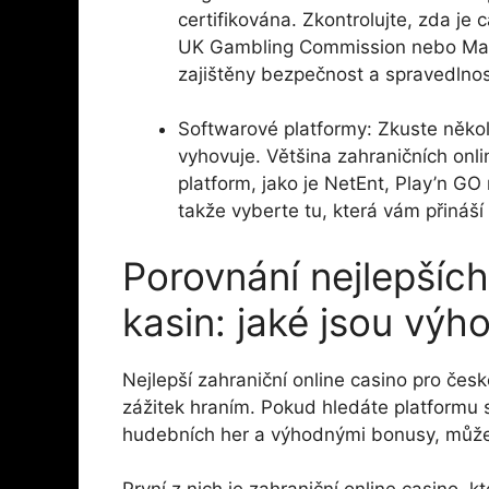
certifikována. Zkontrolujte, zda je 
UK Gambling Commission nebo Malt
zajištěny bezpečnost a spravedlnos
Softwarové platformy: Zkuste několi
vyhovuje. Většina zahraničních onli
platform, jako je NetEnt, Play’n G
takže vyberte tu, která vám přináší 
Porovnání nejlepších
kasin: jaké jsou výh
Nejlepší zahraniční online casino pro čes
zážitek hraním. Pokud hledáte platformu 
hudebních her a výhodnými bonusy, můžet