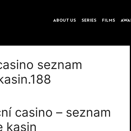
ABOUT US
SERIES
FILMS
AWA
 casino seznam
kasin.188
ční casino – seznam
e kasin