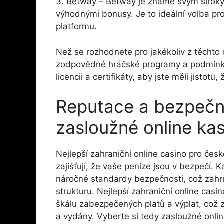
3. Betway – Betway je známé svým široký
výhodnými bonusy. Je to ideální volba pr
platformu.
Než se rozhodnete pro jakékoliv z těchto 
zodpovědné hráčské programy a podmínky. 
licencii a certifikáty, aby jste měli jistot
Reputace a bezpečno
zasloužné online kas
Nejlepší zahraniční online casino pro čes
zajišťují, že vaše peníze jsou v bezpečí.
náročné standardy bezpečnosti, což zahrnu
strukturu. Nejlepší zahraniční online cas
škálu zabezpečených platů a výplat, což z
a vydány. Vyberte si tedy zasloužné onlin