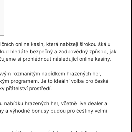
ičních online kasin, která nabízejí širokou škálu
kud hledáte bezpečný a zodpovědný způsob, jak
čujeme si prohlédnout následující online kasíny.
é svým rozmanitým nabídkem hrazených her,
m programem. Je to ideální volba pro české
y přátelství prostředí.
 nabídku hrazených her, včetně live dealer a
my a výhodné bonusy budou pro češtiny velmi