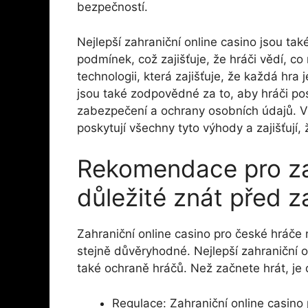
bezpečností.
Nejlepší zahraniční online casino jsou tak
podmínek, což zajišťuje, že hráči vědí, c
technologii, která zajišťuje, že každá hra
jsou také zodpovědné za to, aby hráči p
zabezpečení a ochrany osobních údajů. Vy
poskytují všechny tyto výhody a zajišťují,
Rekomendace pro za
důležité znát před z
Zahraniční online casino pro české hráče 
stejně důvěryhodné. Nejlepší zahraniční on
také ochraně hráčů. Než začnete hrát, je 
Regulace: Zahraniční online casino