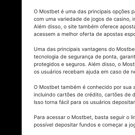
O Mostbet é uma das principais opções p
com uma variedade de jogos de casino, inc
Além disso, o site também oferece aposta
acessem a melhor oferta de apostas espo
Uma das principais vantagens do Mostbet
tecnologia de segurança de ponta, garan
protegidos e seguros. Além disso, o Mos
os usuários recebam ajuda em caso de n
O Mostbet também é conhecido por sua 
incluindo cartões de crédito, cartões de 
Isso torna fácil para os usuários depositar
Para acessar o Mostbet, basta seguir o li
possível depositar fundos e começar a jo