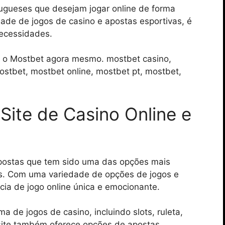
tugueses que desejam jogar online de forma
ade de jogos de casino e apostas esportivas, é
necessidades.
e o Mostbet agora mesmo. mostbet casino,
ostbet, mostbet online, mostbet pt, mostbet,
Site de Casino Online e
apostas que tem sido uma das opções mais
es. Com uma variedade de opções de jogos e
ia de jogo online única e emocionante.
 de jogos de casino, incluindo slots, ruleta,
 site também oferece opções de apostas