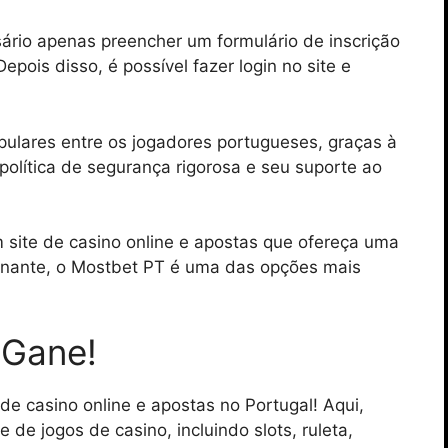
sário apenas preencher um formulário de inscrição
pois disso, é possível fazer login no site e
ulares entre os jogadores portugueses, graças à
olítica de segurança rigorosa e seu suporte ao
 site de casino online e apostas que ofereça uma
ionante, o Mostbet PT é uma das opções mais
 Gane!
 de casino online e apostas no Portugal! Aqui,
de jogos de casino, incluindo slots, ruleta,