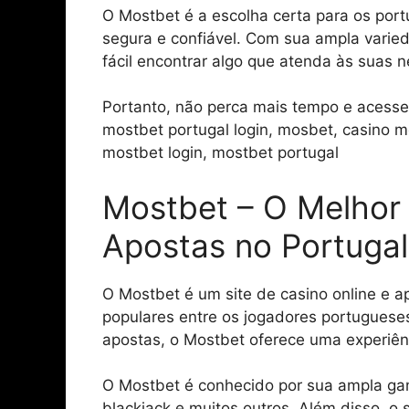
O Mostbet é a escolha certa para os por
segura e confiável. Com sua ampla varied
fácil encontrar algo que atenda às suas 
Portanto, não perca mais tempo e acess
mostbet portugal login, mosbet, casino m
mostbet login, mostbet portugal
Mostbet – O Melhor 
Apostas no Portugal
O Mostbet é um site de casino online e 
populares entre os jogadores portugues
apostas, o Mostbet oferece uma experiênc
O Mostbet é conhecido por sua ampla gama
blackjack e muitos outros. Além disso, o