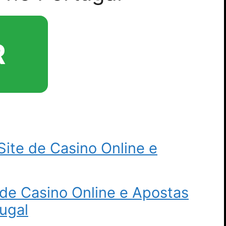
R
ite de Casino Online e
 de Casino Online e Apostas
ugal