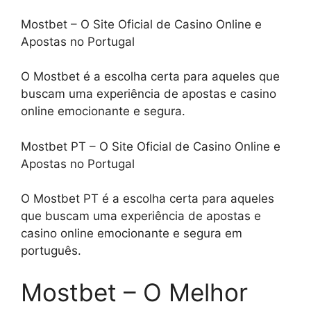
Mostbet – O Site Oficial de Casino Online e
Apostas no Portugal
O Mostbet é a escolha certa para aqueles que
buscam uma experiência de apostas e casino
online emocionante e segura.
Mostbet PT – O Site Oficial de Casino Online e
Apostas no Portugal
O Mostbet PT é a escolha certa para aqueles
que buscam uma experiência de apostas e
casino online emocionante e segura em
português.
Mostbet – O Melhor