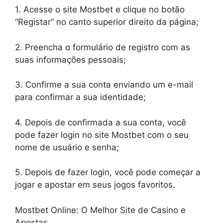
1. Acesse o site Mostbet e clique no botão
“Registar” no canto superior direito da página;
2. Preencha o formulário de registro com as
suas informações pessoais;
3. Confirme a sua conta enviando um e-mail
para confirmar a sua identidade;
4. Depois de confirmada a sua conta, você
pode fazer login no site Mostbet com o seu
nome de usuário e senha;
5. Depois de fazer login, você pode começar a
jogar e apostar em seus jogos favoritos.
Mostbet Online: O Melhor Site de Casino e
Apostas