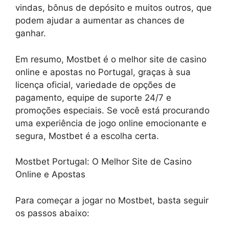
vindas, bônus de depósito e muitos outros, que
podem ajudar a aumentar as chances de
ganhar.
Em resumo, Mostbet é o melhor site de casino
online e apostas no Portugal, graças à sua
licença oficial, variedade de opções de
pagamento, equipe de suporte 24/7 e
promoções especiais. Se você está procurando
uma experiência de jogo online emocionante e
segura, Mostbet é a escolha certa.
Mostbet Portugal: O Melhor Site de Casino
Online e Apostas
Para começar a jogar no Mostbet, basta seguir
os passos abaixo: