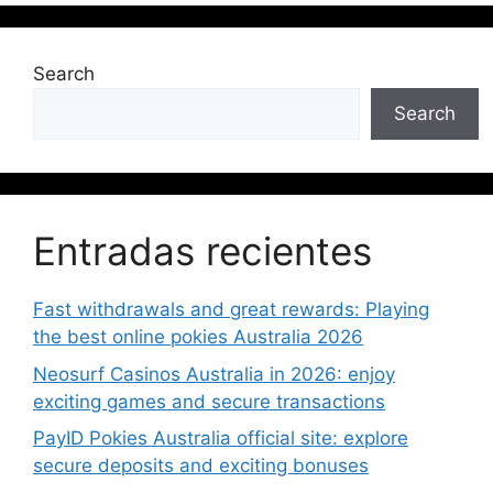
Search
Search
Entradas recientes
Fast withdrawals and great rewards: Playing
the best online pokies Australia 2026
Neosurf Casinos Australia in 2026: enjoy
exciting games and secure transactions
PayID Pokies Australia official site: explore
secure deposits and exciting bonuses