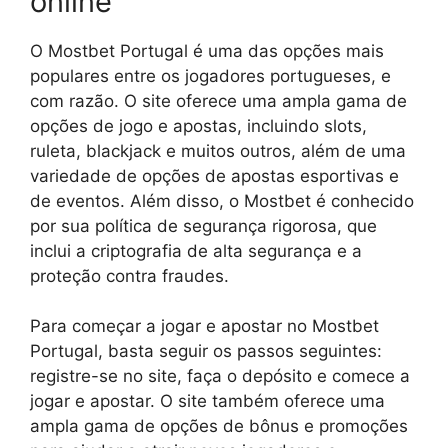
online
O Mostbet Portugal é uma das opções mais
populares entre os jogadores portugueses, e
com razão. O site oferece uma ampla gama de
opções de jogo e apostas, incluindo slots,
ruleta, blackjack e muitos outros, além de uma
variedade de opções de apostas esportivas e
de eventos. Além disso, o Mostbet é conhecido
por sua política de segurança rigorosa, que
inclui a criptografia de alta segurança e a
proteção contra fraudes.
Para começar a jogar e apostar no Mostbet
Portugal, basta seguir os passos seguintes:
registre-se no site, faça o depósito e comece a
jogar e apostar. O site também oferece uma
ampla gama de opções de bônus e promoções