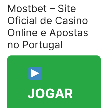
Mostbet – Site
Oficial de Casino
Online e Apostas
no Portugal
JOGAR