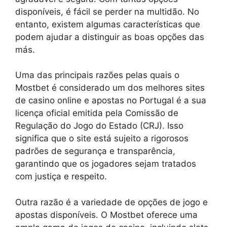
disponíveis, é fácil se perder na multidão. No
entanto, existem algumas características que
podem ajudar a distinguir as boas opções das
más.
Uma das principais razões pelas quais o
Mostbet é considerado um dos melhores sites
de casino online e apostas no Portugal é a sua
licença oficial emitida pela Comissão de
Regulação do Jogo do Estado (CRJ). Isso
significa que o site está sujeito a rigorosos
padrões de segurança e transparência,
garantindo que os jogadores sejam tratados
com justiça e respeito.
Outra razão é a variedade de opções de jogo e
apostas disponíveis. O Mostbet oferece uma