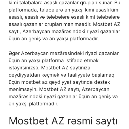
kimi tələbələrə əsaslı qazanlar qrupları sunar. Bu
platformada, tələbələrə ən yaxşı kimi əsaslı kimi
əsaslı, əsaslı və tələbələrə əsaslı kimi tələbələrə
əsaslı qazanlar qrupları mənimsədir. Mostbet AZ
saytı, Azerbaycan məzārəsindəki riyazi qazanlar
üçün ən geniş və ən yaxşı platformadır.
Əgər Azerbaycan məzārəsindəki riyazi qazanlar
üçün ən yaxşı platforma istifadə etmək
istəyirsinizsə, Mostbet AZ saytınıza
qeydiyyatdan keçmək və faaliyyətə başlamaq
üçün mostbet az qeydiyyat saytında dəstək
mənimsəyin. Mostbet AZ saytı, Azerbaycan
məzārəsindəki riyazi qazanlar üçün ən geniş və
ən yaxşı platformadır.
Mostbet AZ rəsmi saytı