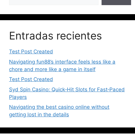
Entradas recientes
Test Post Created
Navigating fun88’s interface feels less like a
chore and more like a game in itself
Test Post Created
Syd Spin Casino: Quick‑Hit Slots for Fast‑Paced
Players
Navigating the best casino online without
getting lost in the details