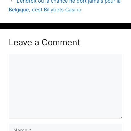
L’endroit où la chance ne dort jamais pour la
Belgique, c’est Billybets Casino
Leave a Comment