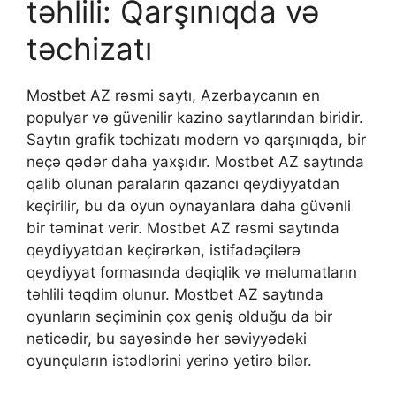
təhlili: Qarşınıqda və
təchizatı
Mostbet AZ rəsmi saytı, Azerbaycanın en
populyar və güvenilir kazino saytlarından biridir.
Saytın grafik təchizatı modern və qarşınıqda, bir
neçə qədər daha yaxşıdır. Mostbet AZ saytında
qalib olunan paraların qazancı qeydiyyatdan
keçirilir, bu da oyun oynayanlara daha güvənli
bir təminat verir. Mostbet AZ rəsmi saytında
qeydiyyatdan keçirərkən, istifadəçilərə
qeydiyyat formasında dəqiqlik və məlumatların
təhlili təqdim olunur. Mostbet AZ saytında
oyunların seçiminin çox geniş olduğu da bir
nəticədir, bu sayəsində her səviyyədəki
oyunçuların istədlərini yerinə yetirə bilər.