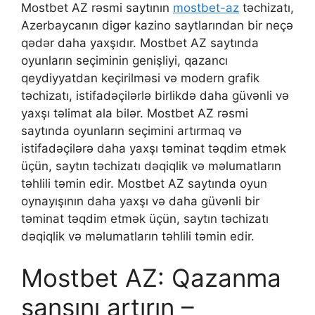
Mostbet AZ rəsmi saytının
mostbet-az
təchizatı,
Azerbaycanın digər kazino saytlarından bir neçə
qədər daha yaxşıdır. Mostbet AZ saytında
oyunların seçiminin genişliyi, qazancı
qeydiyyatdan keçirilməsi və modern grafik
təchizatı, istifadəçilərlə birlikdə daha güvənli və
yaxşı təlimat ala bilər. Mostbet AZ rəsmi
saytında oyunların seçimini artırmaq və
istifadəçilərə daha yaxşı təminat təqdim etmək
üçün, saytın təchizatı dəqiqlik və məlumatların
təhlili təmin edir. Mostbet AZ saytında oyun
oynayışının daha yaxşı və daha güvənli bir
təminat təqdim etmək üçün, saytın təchizatı
dəqiqlik və məlumatların təhlili təmin edir.
Mostbet AZ: Qazanma
şansını artırın –