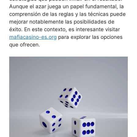
Aunque el azar juega un papel fundamental, la
comprensión de las reglas y las técnicas puede
mejorar notablemente las posibilidades de
éxito. En este contexto, es interesante visitar
mafiacasino-es.org
para explorar las opciones
que ofrecen.