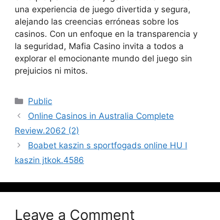
una experiencia de juego divertida y segura,
alejando las creencias erróneas sobre los
casinos. Con un enfoque en la transparencia y
la seguridad, Mafia Casino invita a todos a
explorar el emocionante mundo del juego sin
prejuicios ni mitos.
Public
Online Casinos in Australia Complete
Review.2062 (2)
Boabet kaszin s sportfogads online HU l
kaszin jtkok.4586
Leave a Comment