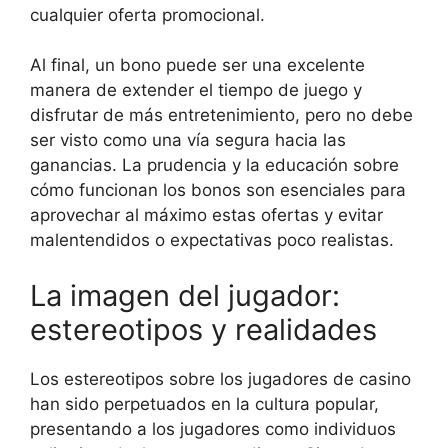
cualquier oferta promocional.
Al final, un bono puede ser una excelente
manera de extender el tiempo de juego y
disfrutar de más entretenimiento, pero no debe
ser visto como una vía segura hacia las
ganancias. La prudencia y la educación sobre
cómo funcionan los bonos son esenciales para
aprovechar al máximo estas ofertas y evitar
malentendidos o expectativas poco realistas.
La imagen del jugador:
estereotipos y realidades
Los estereotipos sobre los jugadores de casino
han sido perpetuados en la cultura popular,
presentando a los jugadores como individuos