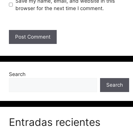
Save my name, email, and website in this
browser for the next time I comment.
Search
Search
Entradas recientes