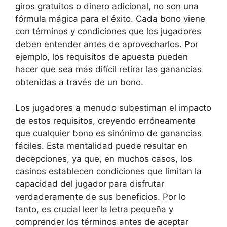
giros gratuitos o dinero adicional, no son una
fórmula mágica para el éxito. Cada bono viene
con términos y condiciones que los jugadores
deben entender antes de aprovecharlos. Por
ejemplo, los requisitos de apuesta pueden
hacer que sea más difícil retirar las ganancias
obtenidas a través de un bono.
Los jugadores a menudo subestiman el impacto
de estos requisitos, creyendo erróneamente
que cualquier bono es sinónimo de ganancias
fáciles. Esta mentalidad puede resultar en
decepciones, ya que, en muchos casos, los
casinos establecen condiciones que limitan la
capacidad del jugador para disfrutar
verdaderamente de sus beneficios. Por lo
tanto, es crucial leer la letra pequeña y
comprender los términos antes de aceptar