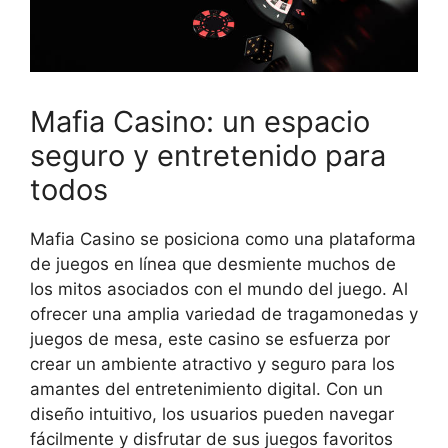
Mafia Casino: un espacio
seguro y entretenido para
todos
Mafia Casino se posiciona como una plataforma
de juegos en línea que desmiente muchos de
los mitos asociados con el mundo del juego. Al
ofrecer una amplia variedad de tragamonedas y
juegos de mesa, este casino se esfuerza por
crear un ambiente atractivo y seguro para los
amantes del entretenimiento digital. Con un
diseño intuitivo, los usuarios pueden navegar
fácilmente y disfrutar de sus juegos favoritos