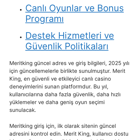
Canlı Oyunlar ve Bonus
Programı
Destek Hizmetleri ve
Güvenlik Politikaları
Meritking güncel adres ve giriş bilgileri, 2025 yılı
için güncellemelerle birlikte sunulmuştur. Merit
King, en güvenli ve etkileyici canlı casino
deneyimlerini sunan platformdur. Bu yıl,
kullanıcılarına daha fazla güvenlik, daha hızlı
yüklemeler ve daha geniş oyun seçimi
sunulacak.
Meritking giriş için, ilk olarak sitenin güncel
adresini kontrol edin. Merit King, kullanıcı dostu