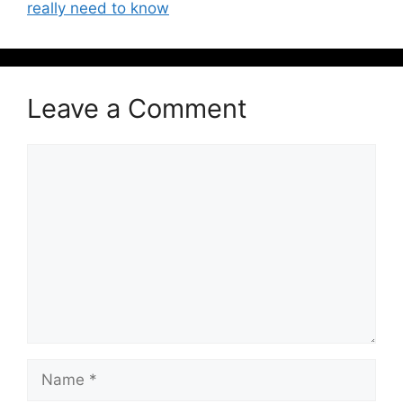
really need to know
Leave a Comment