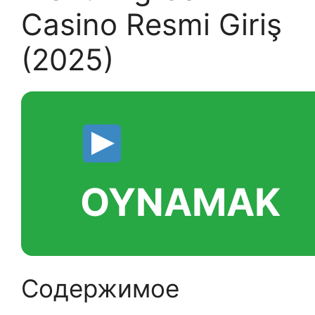
Casino Resmi Giriş
(2025)
OYNAMAK
Содержимое