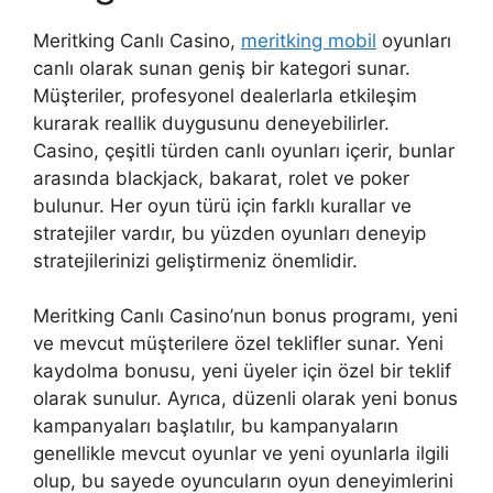
Meritking Canlı Casino,
meritking mobil
oyunları
canlı olarak sunan geniş bir kategori sunar.
Müşteriler, profesyonel dealerlarla etkileşim
kurarak reallik duygusunu deneyebilirler.
Casino, çeşitli türden canlı oyunları içerir, bunlar
arasında blackjack, bakarat, rolet ve poker
bulunur. Her oyun türü için farklı kurallar ve
stratejiler vardır, bu yüzden oyunları deneyip
stratejilerinizi geliştirmeniz önemlidir.
Meritking Canlı Casino’nun bonus programı, yeni
ve mevcut müşterilere özel teklifler sunar. Yeni
kaydolma bonusu, yeni üyeler için özel bir teklif
olarak sunulur. Ayrıca, düzenli olarak yeni bonus
kampanyaları başlatılır, bu kampanyaların
genellikle mevcut oyunlar ve yeni oyunlarla ilgili
olup, bu sayede oyuncuların oyun deneyimlerini