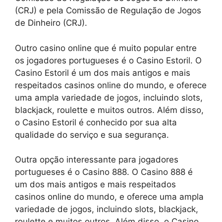
(CRJ) e pela Comissão de Regulação de Jogos
de Dinheiro (CRJ).
Outro casino online que é muito popular entre
os jogadores portugueses é o Casino Estoril. O
Casino Estoril é um dos mais antigos e mais
respeitados casinos online do mundo, e oferece
uma ampla variedade de jogos, incluindo slots,
blackjack, roulette e muitos outros. Além disso,
o Casino Estoril é conhecido por sua alta
qualidade do serviço e sua segurança.
Outra opção interessante para jogadores
portugueses é o Casino 888. O Casino 888 é
um dos mais antigos e mais respeitados
casinos online do mundo, e oferece uma ampla
variedade de jogos, incluindo slots, blackjack,
roulette e muitos outros. Além disso, o Casino