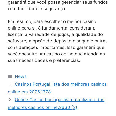
garantirá que você possa gerenciar seus fundos
com facilidade e segurança.
Em resumo, para escolher o melhor casino
online para si, é fundamental considerar a
licença, a variedade de jogos, a qualidade do
software, a opção de depósito e saque e outras
considerações importantes. Isso garantirá que
você encontre um casino online que atenda às
suas necessidades e preferências.
News
Casinos Portugal lista dos melhores casinos
online em 2026.1778
Online Casino Portugal lista atualizada dos
melhores casinos online.2630 (2)