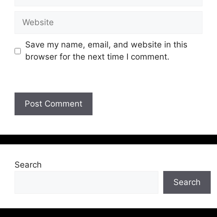
Save my name, email, and website in this
browser for the next time I comment.
Search
Search