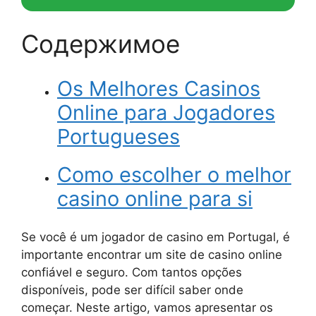
Содержимое
Os Melhores Casinos
Online para Jogadores
Portugueses
Como escolher o melhor
casino online para si
Se você é um jogador de casino em Portugal, é
importante encontrar um site de casino online
confiável e seguro. Com tantos opções
disponíveis, pode ser difícil saber onde
começar. Neste artigo, vamos apresentar os