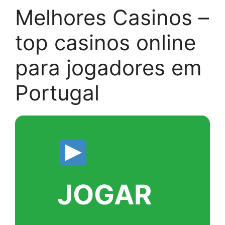
Melhores Casinos –
top casinos online
para jogadores em
Portugal
JOGAR