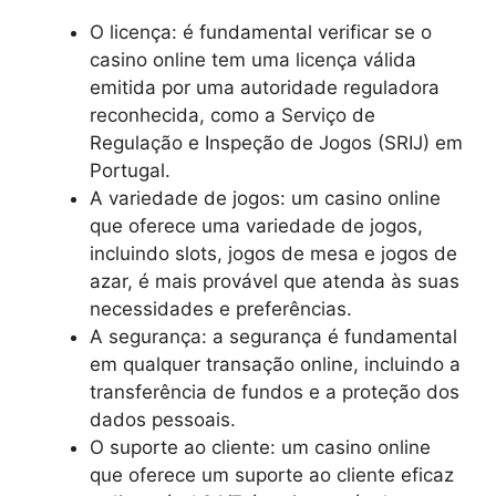
O licença: é fundamental verificar se o
casino online tem uma licença válida
emitida por uma autoridade reguladora
reconhecida, como a Serviço de
Regulação e Inspeção de Jogos (SRIJ) em
Portugal.
A variedade de jogos: um casino online
que oferece uma variedade de jogos,
incluindo slots, jogos de mesa e jogos de
azar, é mais provável que atenda às suas
necessidades e preferências.
A segurança: a segurança é fundamental
em qualquer transação online, incluindo a
transferência de fundos e a proteção dos
dados pessoais.
O suporte ao cliente: um casino online
que oferece um suporte ao cliente eficaz