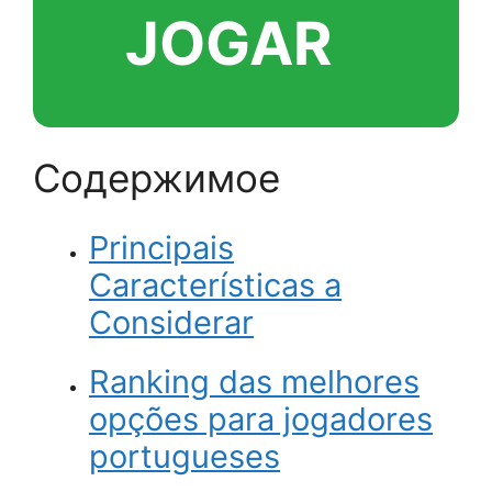
JOGAR
Содержимое
Principais
Características a
Considerar
Ranking das melhores
opções para jogadores
portugueses