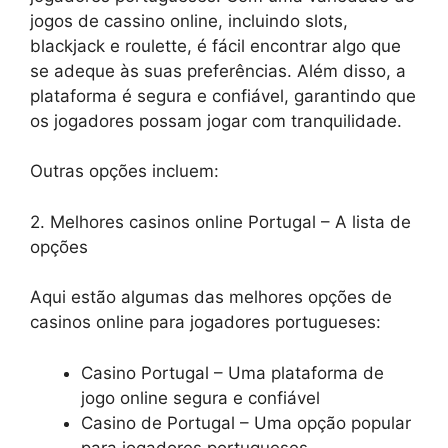
jogos de cassino online, incluindo slots,
blackjack e roulette, é fácil encontrar algo que
se adeque às suas preferências. Além disso, a
plataforma é segura e confiável, garantindo que
os jogadores possam jogar com tranquilidade.
Outras opções incluem:
2. Melhores casinos online Portugal – A lista de
opções
Aqui estão algumas das melhores opções de
casinos online para jogadores portugueses:
Casino Portugal – Uma plataforma de
jogo online segura e confiável
Casino de Portugal – Uma opção popular
para jogadores portugueses