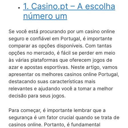
1. Casino.pt – A escolha
número um
Se você está procurando por um casino online
seguro e confiável em Portugal, é importante
comparar as opções disponíveis. Com tantas
opções no mercado, é fácil se perder em meio
às várias plataformas que oferecem jogos de
azar e apostas esportivas. Neste artigo, vamos
apresentar os melhores casinos online Portugal,
destacando suas características mais
relevantes e ajudando você a tomar a melhor
decisão para seus jogos.
Para começar, é importante lembrar que a
segurança é um fator crucial quando se trata de
casinos online. Portanto, é fundamental