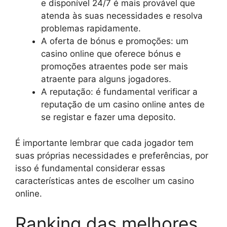
e disponível 24/7 é mais provável que
atenda às suas necessidades e resolva
problemas rapidamente.
A oferta de bónus e promoções: um
casino online que oferece bónus e
promoções atraentes pode ser mais
atraente para alguns jogadores.
A reputação: é fundamental verificar a
reputação de um casino online antes de
se registar e fazer uma deposito.
É importante lembrar que cada jogador tem
suas próprias necessidades e preferências, por
isso é fundamental considerar essas
características antes de escolher um casino
online.
Ranking das melhores