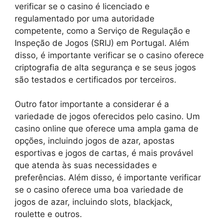
verificar se o casino é licenciado e
regulamentado por uma autoridade
competente, como a Serviço de Regulação e
Inspeção de Jogos (SRIJ) em Portugal. Além
disso, é importante verificar se o casino oferece
criptografia de alta segurança e se seus jogos
são testados e certificados por terceiros.
Outro fator importante a considerar é a
variedade de jogos oferecidos pelo casino. Um
casino online que oferece uma ampla gama de
opções, incluindo jogos de azar, apostas
esportivas e jogos de cartas, é mais provável
que atenda às suas necessidades e
preferências. Além disso, é importante verificar
se o casino oferece uma boa variedade de
jogos de azar, incluindo slots, blackjack,
roulette e outros.