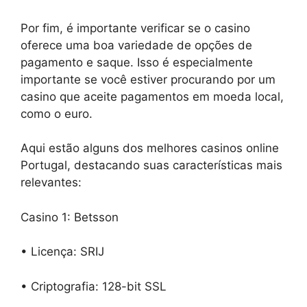
Por fim, é importante verificar se o casino
oferece uma boa variedade de opções de
pagamento e saque. Isso é especialmente
importante se você estiver procurando por um
casino que aceite pagamentos em moeda local,
como o euro.
Aqui estão alguns dos melhores casinos online
Portugal, destacando suas características mais
relevantes:
Casino 1: Betsson
• Licença: SRIJ
• Criptografia: 128-bit SSL