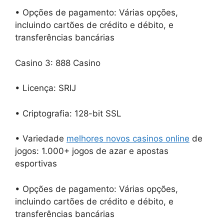
• Opções de pagamento: Várias opções,
incluindo cartões de crédito e débito, e
transferências bancárias
Casino 3: 888 Casino
• Licença: SRIJ
• Criptografia: 128-bit SSL
• Variedade
melhores novos casinos online
de
jogos: 1.000+ jogos de azar e apostas
esportivas
• Opções de pagamento: Várias opções,
incluindo cartões de crédito e débito, e
transferências bancárias