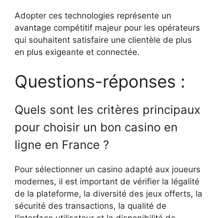
Adopter ces technologies représente un
avantage compétitif majeur pour les opérateurs
qui souhaitent satisfaire une clientèle de plus
en plus exigeante et connectée.
Questions-réponses :
Quels sont les critères principaux
pour choisir un bon casino en
ligne en France ?
Pour sélectionner un casino adapté aux joueurs
modernes, il est important de vérifier la légalité
de la plateforme, la diversité des jeux offerts, la
sécurité des transactions, la qualité de
l’interface utilisateur et la disponibilité de