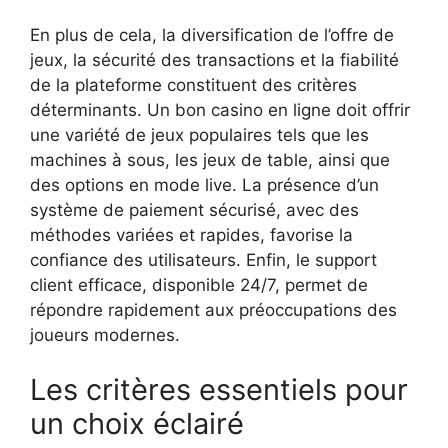
En plus de cela, la diversification de l’offre de
jeux, la sécurité des transactions et la fiabilité
de la plateforme constituent des critères
déterminants. Un bon casino en ligne doit offrir
une variété de jeux populaires tels que les
machines à sous, les jeux de table, ainsi que
des options en mode live. La présence d’un
système de paiement sécurisé, avec des
méthodes variées et rapides, favorise la
confiance des utilisateurs. Enfin, le support
client efficace, disponible 24/7, permet de
répondre rapidement aux préoccupations des
joueurs modernes.
Les critères essentiels pour
un choix éclairé