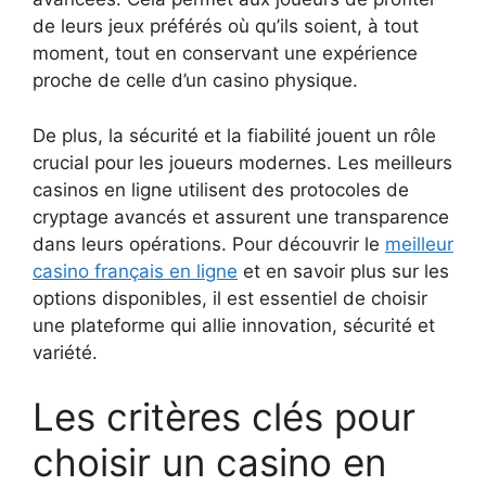
de leurs jeux préférés où qu’ils soient, à tout
moment, tout en conservant une expérience
proche de celle d’un casino physique.
De plus, la sécurité et la fiabilité jouent un rôle
crucial pour les joueurs modernes. Les meilleurs
casinos en ligne utilisent des protocoles de
cryptage avancés et assurent une transparence
dans leurs opérations. Pour découvrir le
meilleur
casino français en ligne
et en savoir plus sur les
options disponibles, il est essentiel de choisir
une plateforme qui allie innovation, sécurité et
variété.
Les critères clés pour
choisir un casino en