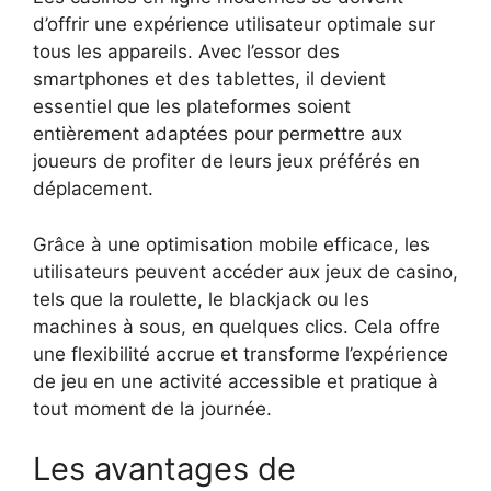
d’offrir une expérience utilisateur optimale sur
tous les appareils. Avec l’essor des
smartphones et des tablettes, il devient
essentiel que les plateformes soient
entièrement adaptées pour permettre aux
joueurs de profiter de leurs jeux préférés en
déplacement.
Grâce à une optimisation mobile efficace, les
utilisateurs peuvent accéder aux jeux de casino,
tels que la roulette, le blackjack ou les
machines à sous, en quelques clics. Cela offre
une flexibilité accrue et transforme l’expérience
de jeu en une activité accessible et pratique à
tout moment de la journée.
Les avantages de