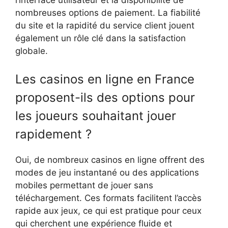
nombreuses options de paiement. La fiabilité
du site et la rapidité du service client jouent
également un rôle clé dans la satisfaction
globale.
Les casinos en ligne en France
proposent-ils des options pour
les joueurs souhaitant jouer
rapidement ?
Oui, de nombreux casinos en ligne offrent des
modes de jeu instantané ou des applications
mobiles permettant de jouer sans
téléchargement. Ces formats facilitent l’accès
rapide aux jeux, ce qui est pratique pour ceux
qui cherchent une expérience fluide et