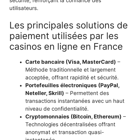
sécurité, renforçant la confiance des
utilisateurs.
Les principales solutions de
paiement utilisées par les
casinos en ligne en France
Carte bancaire (Visa, MasterCard)
–
Méthode traditionnelle et largement
acceptée, offrant rapidité et sécurité.
Portefeuilles électroniques (PayPal,
Neteller, Skrill)
– Permettent des
transactions instantanées avec un haut
niveau de confidentialité.
Cryptomonnaies (Bitcoin, Ethereum)
–
Technologies décentralisées offrant
anonymat et transaction quasi-