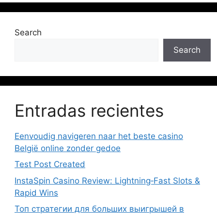
Search
Search
Entradas recientes
Eenvoudig navigeren naar het beste casino
België online zonder gedoe
Test Post Created
InstaSpin Casino Review: Lightning‑Fast Slots &
Rapid Wins
Топ стратегии для больших выигрышей в