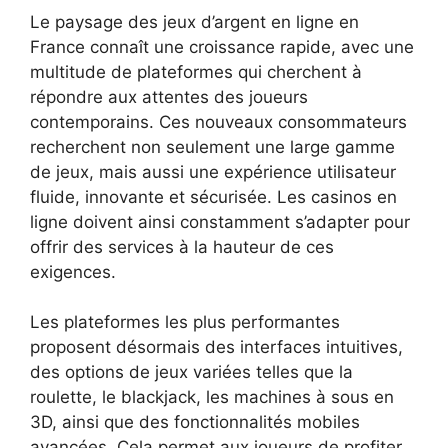
Le paysage des jeux d’argent en ligne en
France connaît une croissance rapide, avec une
multitude de plateformes qui cherchent à
répondre aux attentes des joueurs
contemporains. Ces nouveaux consommateurs
recherchent non seulement une large gamme
de jeux, mais aussi une expérience utilisateur
fluide, innovante et sécurisée. Les casinos en
ligne doivent ainsi constamment s’adapter pour
offrir des services à la hauteur de ces
exigences.
Les plateformes les plus performantes
proposent désormais des interfaces intuitives,
des options de jeux variées telles que la
roulette, le blackjack, les machines à sous en
3D, ainsi que des fonctionnalités mobiles
avancées. Cela permet aux joueurs de profiter