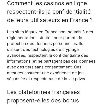
Comment les casinos en ligne
respectent-ils la confidentialité
de leurs utilisateurs en France ?
Les sites légaux en France sont soumis à des
réglementations strictes pour garantir la
protection des données personnelles. Ils
utilisent des technologies de cryptage
avancées, respectent la confidentialité des
informations, et ne partagent pas ces données
avec des tiers sans consentement. Ces
mesures assurent une expérience de jeu
sécurisée et respectueuse de la vie privée.
Les plateformes françaises
proposent-elles des bonus