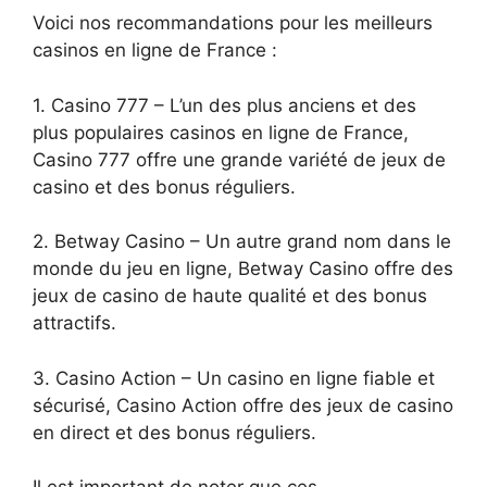
Voici nos recommandations pour les meilleurs
casinos en ligne de France :
1. Casino 777 – L’un des plus anciens et des
plus populaires casinos en ligne de France,
Casino 777 offre une grande variété de jeux de
casino et des bonus réguliers.
2. Betway Casino – Un autre grand nom dans le
monde du jeu en ligne, Betway Casino offre des
jeux de casino de haute qualité et des bonus
attractifs.
3. Casino Action – Un casino en ligne fiable et
sécurisé, Casino Action offre des jeux de casino
en direct et des bonus réguliers.