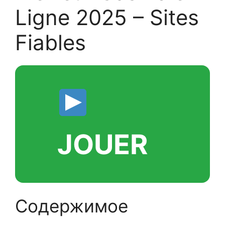
Ligne 2025 – Sites
Fiables
JOUER
Содержимое