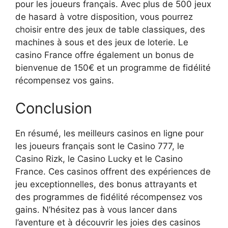
pour les joueurs français. Avec plus de 500 jeux
de hasard à votre disposition, vous pourrez
choisir entre des jeux de table classiques, des
machines à sous et des jeux de loterie. Le
casino France offre également un bonus de
bienvenue de 150€ et un programme de fidélité
récompensez vos gains.
Conclusion
En résumé, les meilleurs casinos en ligne pour
les joueurs français sont le Casino 777, le
Casino Rizk, le Casino Lucky et le Casino
France. Ces casinos offrent des expériences de
jeu exceptionnelles, des bonus attrayants et
des programmes de fidélité récompensez vos
gains. N’hésitez pas à vous lancer dans
l’aventure et à découvrir les joies des casinos