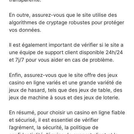
En outre, assurez-vous que le site utilise des
algorithmes de cryptage robustes pour protéger
vos données.
Il est également important de vérifier si le site a
une équipe de support client disponible 24h/24
et 7j/7 pour vous aider en cas de problème.
Enfin, assurez-vous que le site offre des jeux
casino en ligne variés et une grande variété de
jeux de hasard, tels que des jeux de table, des
jeux de machine à sous et des jeux de loterie.
En résumé, pour choisir un casino en ligne fiable
et sécurisé, il est essentiel de vérifier
l’agrément, la sécurité, la politique de