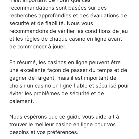
Il est important de noter que ces
recommandations sont basées sur des
recherches approfondies et des évaluations de
sécurité et de fiabilité. Nous vous
recommandons de vérifier les conditions de jeu
et les règles de chaque casino en ligne avant
de commencer à jouer.
En résumé, les casinos en ligne peuvent être
une excellente façon de passer du temps et de
gagner de l’argent, mais il est important de
choisir un casino en ligne fiable et sécurisé pour
éviter les problèmes de sécurité et de
paiement.
Nous espérons que ce guide vous aiderait à
trouver le meilleur casino en ligne pour vos
besoins et vos préférences.