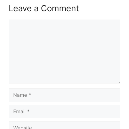
Leave a Comment