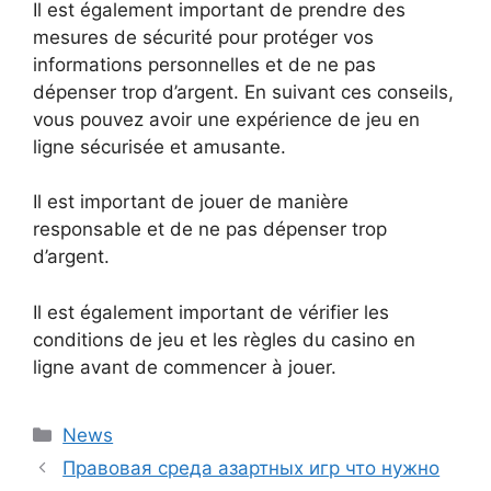
Il est également important de prendre des
mesures de sécurité pour protéger vos
informations personnelles et de ne pas
dépenser trop d’argent. En suivant ces conseils,
vous pouvez avoir une expérience de jeu en
ligne sécurisée et amusante.
Il est important de jouer de manière
responsable et de ne pas dépenser trop
d’argent.
Il est également important de vérifier les
conditions de jeu et les règles du casino en
ligne avant de commencer à jouer.
News
Правовая среда азартных игр что нужно