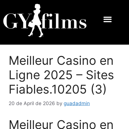
Meilleur Casino en
Ligne 2025 – Sites
Fiables.10205 (3)
20 de April de 2026
by
guadadmin
Meilleur Casino en