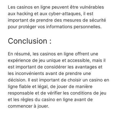
Les casinos en ligne peuvent être vulnérables
aux hacking et aux cyber-attaques, il est
important de prendre des mesures de sécurité
pour protéger vos informations personnelles.
Conclusion :
En résumé, les casinos en ligne offrent une
expérience de jeu unique et accessible, mais il
est important de considérer les avantages et
les inconvénients avant de prendre une
décision. Il est important de choisir un casino en
ligne fiable et légal, de jouer de manière
responsable et de vérifier les conditions de jeu
et les règles du casino en ligne avant de
commencer à jouer.