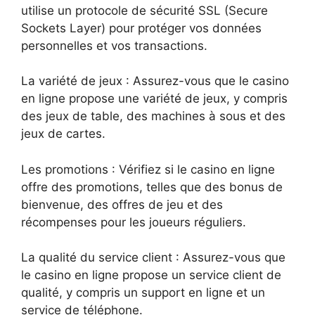
utilise un protocole de sécurité SSL (Secure
Sockets Layer) pour protéger vos données
personnelles et vos transactions.
La variété de jeux : Assurez-vous que le casino
en ligne propose une variété de jeux, y compris
des jeux de table, des machines à sous et des
jeux de cartes.
Les promotions : Vérifiez si le casino en ligne
offre des promotions, telles que des bonus de
bienvenue, des offres de jeu et des
récompenses pour les joueurs réguliers.
La qualité du service client : Assurez-vous que
le casino en ligne propose un service client de
qualité, y compris un support en ligne et un
service de téléphone.