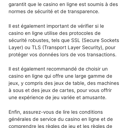
garantit que le casino en ligne est soumis à des
normes de sécurité et de transparence.
Il est également important de vérifier si le
casino en ligne utilise des protocoles de
sécurité robustes, tels que SSL (Secure Sockets
Layer) ou TLS (Transport Layer Security), pour
protéger vos données lors de vos transactions.
Il est également recommandé de choisir un
casino en ligne qui offre une large gamme de
jeux, y compris des jeux de table, des machines
à sous et des jeux de cartes, pour vous offrir
une expérience de jeu variée et amusante.
Enfin, assurez-vous de lire les conditions
générales de service du casino en ligne et de
comprendre les règles de jeu et les règles de