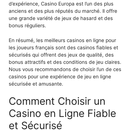
d’expérience, Casino Europa est l’un des plus
anciens et des plus réputés du marché. Il offre
une grande variété de jeux de hasard et des
bonus réguliers.
En résumé, les meilleurs casinos en ligne pour
les joueurs français sont des casinos fiables et
sécurisés qui offrent des jeux de qualité, des
bonus attractifs et des conditions de jeu claires.
Nous vous recommandons de choisir l’un de ces
casinos pour une expérience de jeu en ligne
sécurisée et amusante.
Comment Choisir un
Casino en Ligne Fiable
et Sécurisé