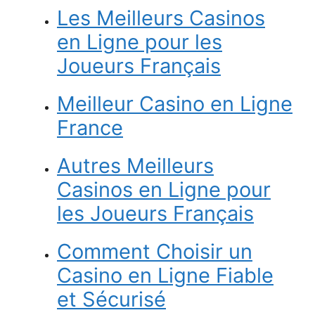
Les Meilleurs Casinos
en Ligne pour les
Joueurs Français
Meilleur Casino en Ligne
France
Autres Meilleurs
Casinos en Ligne pour
les Joueurs Français
Comment Choisir un
Casino en Ligne Fiable
et Sécurisé