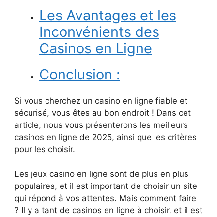
Les Avantages et les
Inconvénients des
Casinos en Ligne
Conclusion :
Si vous cherchez un casino en ligne fiable et
sécurisé, vous êtes au bon endroit ! Dans cet
article, nous vous présenterons les meilleurs
casinos en ligne de 2025, ainsi que les critères
pour les choisir.
Les jeux casino en ligne sont de plus en plus
populaires, et il est important de choisir un site
qui répond à vos attentes. Mais comment faire
? Il y a tant de casinos en ligne à choisir, et il est