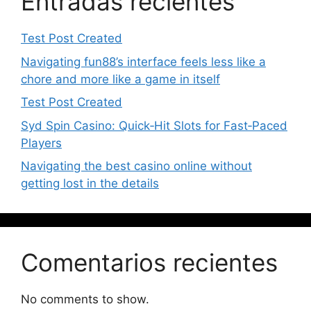
Entradas recientes
Test Post Created
Navigating fun88’s interface feels less like a
chore and more like a game in itself
Test Post Created
Syd Spin Casino: Quick‑Hit Slots for Fast‑Paced
Players
Navigating the best casino online without
getting lost in the details
Comentarios recientes
No comments to show.