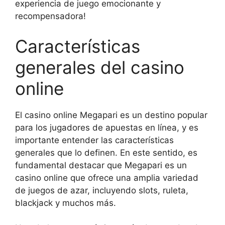
experiencia de juego emocionante y
recompensadora!
Características
generales del casino
online
El casino online Megapari es un destino popular
para los jugadores de apuestas en línea, y es
importante entender las características
generales que lo definen. En este sentido, es
fundamental destacar que Megapari es un
casino online que ofrece una amplia variedad
de juegos de azar, incluyendo slots, ruleta,
blackjack y muchos más.