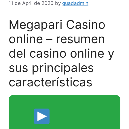
11 de April de 2026
by
guadadmin
Megapari Casino
online – resumen
del casino online y
sus principales
características