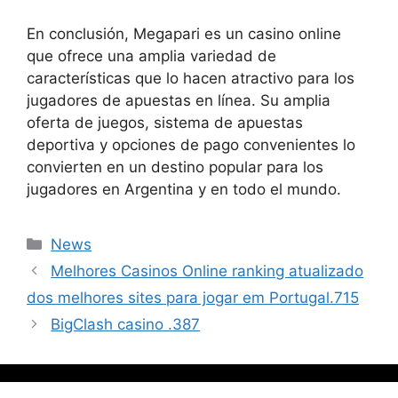
En conclusión, Megapari es un casino online
que ofrece una amplia variedad de
características que lo hacen atractivo para los
jugadores de apuestas en línea. Su amplia
oferta de juegos, sistema de apuestas
deportiva y opciones de pago convenientes lo
convierten en un destino popular para los
jugadores en Argentina y en todo el mundo.
News
Melhores Casinos Online ranking atualizado
dos melhores sites para jogar em Portugal.715
BigClash casino .387