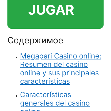
JUGAR
Содержимое
Megapari Casino online:
Resumen del casino
online y sus principales
características
Características
generales del casino