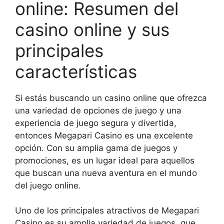
online: Resumen del
casino online y sus
principales
características
Si estás buscando un casino online que ofrezca
una variedad de opciones de juego y una
experiencia de juego segura y divertida,
entonces Megapari Casino es una excelente
opción. Con su amplia gama de juegos y
promociones, es un lugar ideal para aquellos
que buscan una nueva aventura en el mundo
del juego online.
Uno de los principales atractivos de Megapari
Casino es su amplia variedad de juegos, que