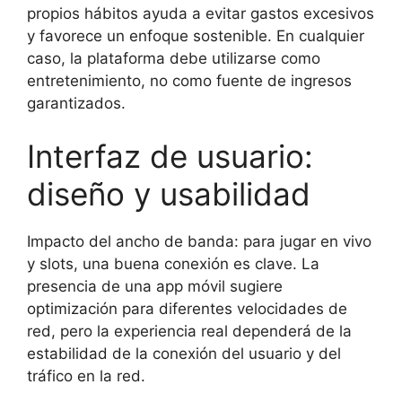
propios hábitos ayuda a evitar gastos excesivos
y favorece un enfoque sostenible. En cualquier
caso, la plataforma debe utilizarse como
entretenimiento, no como fuente de ingresos
garantizados.
Interfaz de usuario:
diseño y usabilidad
Impacto del ancho de banda: para jugar en vivo
y slots, una buena conexión es clave. La
presencia de una app móvil sugiere
optimización para diferentes velocidades de
red, pero la experiencia real dependerá de la
estabilidad de la conexión del usuario y del
tráfico en la red.