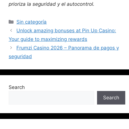
prioriza la seguridad y el autocontrol.
Sin categoría
Unlock amazing bonuses at Pin Up Casino:
Your guide to maximizing rewards
Frumzi Casino 2026 – Panorama de pagos y
seguridad
Search
Search