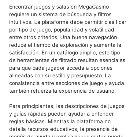
Encontrar juegos y salas en MegaCasino
requiere un sistema de búsqueda y filtros
intuitivos. La plataforma debe permitir clasificar
por tipo de juego, popularidad y volatilidad,
entre otros criterios. Una buena navegación
reduce el tiempo de exploración y aumenta la
satisfacción. En un catálogo amplio, este tipo
de herramientas de filtrado resultan esenciales
para que cada jugador acceda a opciones
alineadas con su estilo y presupuesto. La
consistencia entre secciones de juego y ayuda
también refuerza la experiencia de usuario.
Para principiantes, las descripciones de juegos
y guías rápidas pueden ayudar a entender
reglas básicas. Mientras la plataforma no
detalla recursos educativos, la presencia de
menús de ayuda y explicaciones cortas puede