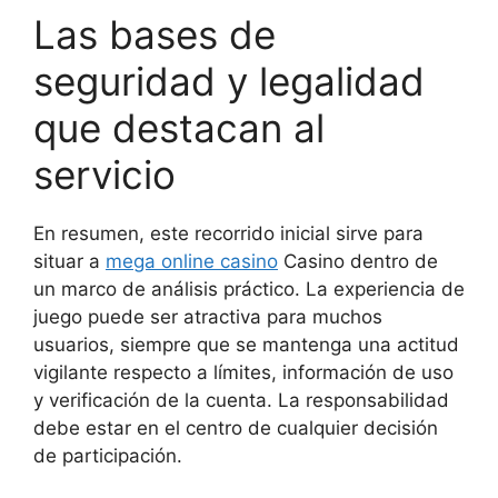
Las bases de
seguridad y legalidad
que destacan al
servicio
En resumen, este recorrido inicial sirve para
situar a
mega online casino
Casino dentro de
un marco de análisis práctico. La experiencia de
juego puede ser atractiva para muchos
usuarios, siempre que se mantenga una actitud
vigilante respecto a límites, información de uso
y verificación de la cuenta. La responsabilidad
debe estar en el centro de cualquier decisión
de participación.