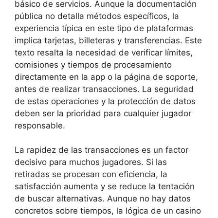
básico de servicios. Aunque la documentación
pública no detalla métodos específicos, la
experiencia típica en este tipo de plataformas
implica tarjetas, billeteras y transferencias. Este
texto resalta la necesidad de verificar límites,
comisiones y tiempos de procesamiento
directamente en la app o la página de soporte,
antes de realizar transacciones. La seguridad
de estas operaciones y la protección de datos
deben ser la prioridad para cualquier jugador
responsable.
La rapidez de las transacciones es un factor
decisivo para muchos jugadores. Si las
retiradas se procesan con eficiencia, la
satisfacción aumenta y se reduce la tentación
de buscar alternativas. Aunque no hay datos
concretos sobre tiempos, la lógica de un casino