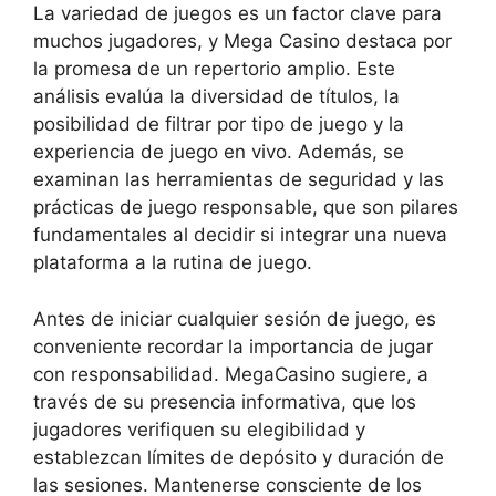
La variedad de juegos es un factor clave para
muchos jugadores, y Mega Casino destaca por
la promesa de un repertorio amplio. Este
análisis evalúa la diversidad de títulos, la
posibilidad de filtrar por tipo de juego y la
experiencia de juego en vivo. Además, se
examinan las herramientas de seguridad y las
prácticas de juego responsable, que son pilares
fundamentales al decidir si integrar una nueva
plataforma a la rutina de juego.
Antes de iniciar cualquier sesión de juego, es
conveniente recordar la importancia de jugar
con responsabilidad. MegaCasino sugiere, a
través de su presencia informativa, que los
jugadores verifiquen su elegibilidad y
establezcan límites de depósito y duración de
las sesiones. Mantenerse consciente de los