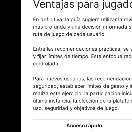
Ventajas para jugad
En definitiva, la guía sugiere utilizar la 
más profunda y una decisión informada s
ruta de juego de cada usuario.
Entre las recomendaciones prácticas, se 
y fijar límites de tiempo. Este enfoque r
controlada.
Para nuevos usuarios, las recomendaciones
seguridad, establecer límites de gasto y l
realiza este ejercicio, la participación in
última instancia, la elección de la platafor
uso, seguridad y objetivos de juego.
Acceso rápido