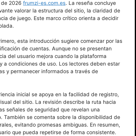
ne de 2026
frumzi-es.com.es
. La reseña concluye
nte valorar la estructura del sitio, la claridad de
cia de juego. Este marco crítico orienta a decidir
olada.
rimero, esta introducción sugiere comenzar por las
rificación de cuentas. Aunque no se presentan
cia del usuario mejora cuando la plataforma
ro y a condiciones de uso. Los lectores deben estar
cas y permanecer informados a través de
encia inicial se apoya en la facilidad de registro,
isual del sitio. La revisión describe la ruta hacia
 las señales de seguridad que revelan una
io. También se comenta sobre la disponibilidad de
rales, evitando promesas ambiguas. En resumen,
suario que pueda repetirse de forma consistente.