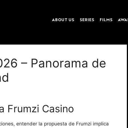
ABOUT US
SERIES
FILMS
AWA
026 – Panorama de
ad
a Frumzi Casino
ciones, entender la propuesta de Frumzi implica