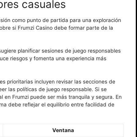
ores casuales
revisión como punto de partida para una exploración
obre si Frumzi Casino debe formar parte de la
sugiere planificar sesiones de juego responsables
educe riesgos y fomenta una experiencia más
 prioritarias incluyen revisar las secciones de
eer las políticas de juego responsable. Si se
icial en Frumzi puede ser más tranquila y segura. En
ma debe reflejar el equilibrio entre facilidad de
Ventana