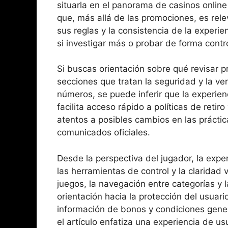
situarla en el panorama de casinos onli
que, más allá de las promociones, es releva
sus reglas y la consistencia de la experien
si investigar más o probar de forma contr
Si buscas orientación sobre qué revisar p
secciones que tratan la seguridad y la ve
números, se puede inferir que la experien
facilita acceso rápido a políticas de reti
atentos a posibles cambios en las prácti
comunicados oficiales.
Desde la perspectiva del jugador, la experi
las herramientas de control y la claridad v
juegos, la navegación entre categorías y
orientación hacia la protección del usuar
información de bonos y condiciones gene
el artículo enfatiza una experiencia de u