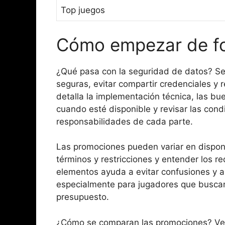
Top juegos
Cómo empezar de f
¿Qué pasa con la seguridad de datos? Se
seguras, evitar compartir credenciales y r
detalla la implementación técnica, las bue
cuando esté disponible y revisar las cond
responsabilidades de cada parte.
Las promociones pueden variar en disponi
términos y restricciones y entender los re
elementos ayuda a evitar confusiones y 
especialmente para jugadores que buscan
presupuesto.
¿Cómo se comparan las promociones? Ver