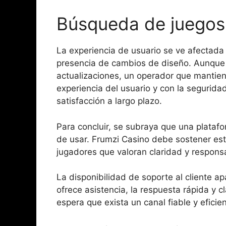
Búsqueda de juegos 
La experiencia de usuario se ve afectada 
presencia de cambios de diseño. Aunque l
actualizaciones, un operador que mantien
experiencia del usuario y con la segurid
satisfacción a largo plazo.
Para concluir, se subraya que una platafo
de usar. Frumzi Casino debe sostener esto
jugadores que valoran claridad y respons
La disponibilidad de soporte al cliente a
ofrece asistencia, la respuesta rápida y c
espera que exista un canal fiable y eficie