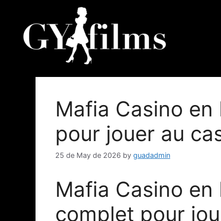
Mafia Casino en 
pour jouer au ca
25 de May de 2026
by
guadadmin
Mafia Casino en 
complet pour jou