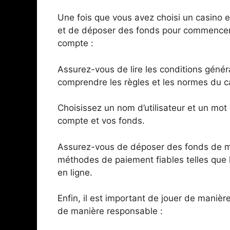
Une fois que vous avez choisi un casino en
et de déposer des fonds pour commencer à
compte :
Assurez-vous de lire les conditions généra
comprendre les règles et les normes du c
Choisissez un nom d’utilisateur et un mot
compte et vos fonds.
Assurez-vous de déposer des fonds de ma
méthodes de paiement fiables telles que l
en ligne.
Enfin, il est important de jouer de manièr
de manière responsable :