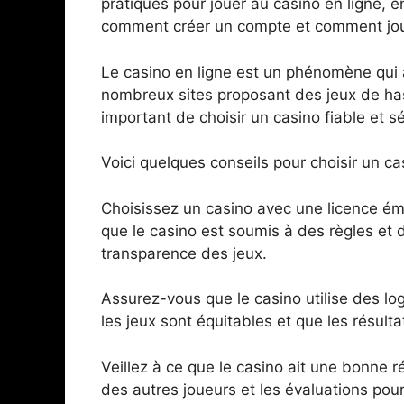
pratiques pour jouer au casino en ligne, 
comment créer un compte et comment jou
Le casino en ligne est un phénomène qui 
nombreux sites proposant des jeux de has
important de choisir un casino fiable et s
Voici quelques conseils pour choisir un cas
Choisissez un casino avec une licence émi
que le casino est soumis à des règles et d
transparence des jeux.
Assurez-vous que le casino utilise des log
les jeux sont équitables et que les résulta
Veillez à ce que le casino ait une bonne 
des autres joueurs et les évaluations pour