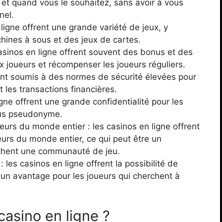
ù et quand vous le souhaitez, sans avoir à vous
nel.
 ligne offrent une grande variété de jeux, y
hines à sous et des jeux de cartes.
asinos en ligne offrent souvent des bonus et des
 joueurs et récompenser les joueurs réguliers.
sont soumis à des normes de sécurité élevées pour
 les transactions financières.
ligne offrent une grande confidentialité pour les
ous pseudonyme.
eurs du monde entier : les casinos en ligne offrent
ueurs du monde entier, ce qui peut être un
rchent une communauté de jeu.
: les casinos en ligne offrent la possibilité de
e un avantage pour les joueurs qui cherchent à
asino en ligne ?