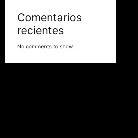
Comentarios
recientes
No comments to show.