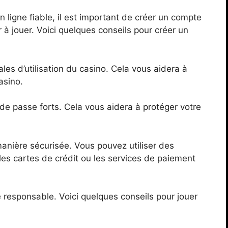
 ligne fiable, il est important de créer un compte
 jouer. Voici quelques conseils pour créer un
les d’utilisation du casino. Cela vous aidera à
asino.
 de passe forts. Cela vous aidera à protéger votre
nière sécurisée. Vous pouvez utiliser des
es cartes de crédit ou les services de paiement
e responsable. Voici quelques conseils pour jouer