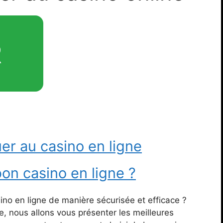
R
er au casino en ligne
on casino en ligne ?
no en ligne de manière sécurisée et efficace ?
e, nous allons vous présenter les meilleures